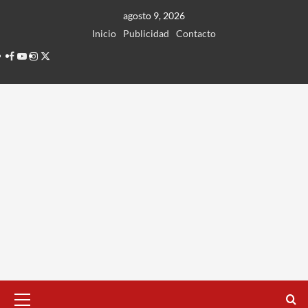
Ir
agosto 9, 2026
al
Inicio
Publicidad
Contacto
contenido
Facebook
Youtube
Instagram
Twitter
Menú
principal