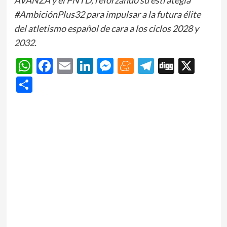
#AmbiciónPlus32 para impulsar a la futura élite
del atletismo español de cara a los ciclos 2028 y
2032.
WhatsApp
Facebook
Email
LinkedIn
Messenger
Meneame
Telegram
Digg
X
Share