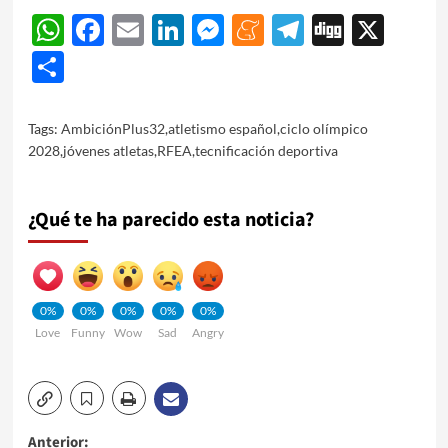
WhatsApp
Facebook
Email
LinkedIn
Messenger
Meneame
Telegram
Digg
X
Share
Tags:
AmbiciónPlus32
,
atletismo español
,
ciclo olímpico
2028
,
jóvenes atletas
,
RFEA
,
tecnificación deportiva
¿Qué te ha parecido esta noticia?
0%
0%
0%
0%
0%
Love
Funny
Wow
Sad
Angry
Anterior: