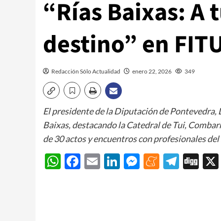
“Rías Baixas: A 
destino” en FIT
Redacción Sólo Actualidad
enero 22, 2026
349
El presidente de la Diputación de Pontevedra, 
Baixas, destacando la Catedral de Tui, Combar
de 30 actos y encuentros con profesionales del 
WhatsApp
Facebook
Email
LinkedIn
Messenger
Meneam
Teleg
Di