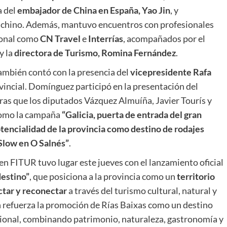
a del
embajador de China en España, Yao Jin
, y
o chino. Además, mantuvo encuentros con profesionales
ional como
CN Travel
e
Interrías
, acompañados por el
 y la
directora de Turismo, Romina Fernández
.
ambién contó con la presencia del
vicepresidente Rafa
incial. Domínguez participó en la presentación del
tras que los diputados Vázquez Almuíña, Javier Tourís y
como la campaña
“Galicia, puerta de entrada del gran
tencialidad de la provincia como destino de rodajes
Slow en O Salnés”
.
en FITUR tuvo lugar este jueves con el lanzamiento oficial
destino”
, que posiciona a la provincia como un
territorio
ctar y reconectar
a través del turismo cultural, natural y
ón refuerza la promoción de Rías Baixas como un destino
acional, combinando patrimonio, naturaleza, gastronomía y