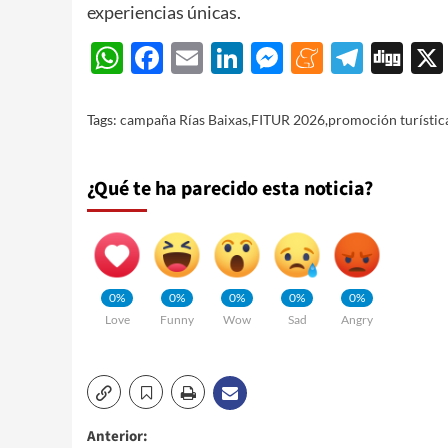
experiencias únicas.
WhatsApp
Facebook
Email
LinkedIn
Messenger
Meneam
Teleg
Di
Tags:
campaña Rías Baixas
,
FITUR 2026
,
promoción turística
¿Qué te ha parecido esta noticia?
0%
0%
0%
0%
0%
Love
Funny
Wow
Sad
Angry
Navegación
Anterior: