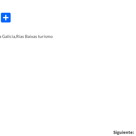
e
ram
gg
X
Share
 Galicia
,
Rías Baixas turismo
Siguiente: