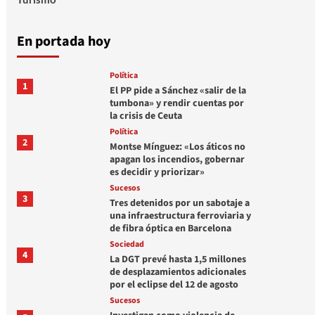
En portada hoy
Política
1
El PP pide a Sánchez «salir de la
tumbona» y rendir cuentas por
la crisis de Ceuta
Política
2
Montse Mínguez: «Los áticos no
apagan los incendios, gobernar
es decidir y priorizar»
Sucesos
3
Tres detenidos por un sabotaje a
una infraestructura ferroviaria y
de fibra óptica en Barcelona
Sociedad
4
La DGT prevé hasta 1,5 millones
de desplazamientos adicionales
por el eclipse del 12 de agosto
Sucesos