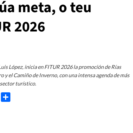
túa meta, o teu
UR 2026
Luis López, inicia en FITUR 2026 la promoción de Rías
ro y el Camiño de Inverno, con una intensa agenda de más
sector turístico.
e
ram
gg
X
Share