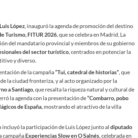
Luis López
, inauguró la agenda de promoción del destino
 de Turismo, FITUR 2026
, que se celebra en Madrid. La
ación del mandatario provincial y miembros de su gobierno
sionales del sector turístico
, centrados en potenciar la
itivo y diverso.
sentación de la campaña
“Tui, catedral de historias”
, que
de la ciudad fronteriza, y al acto organizado por la
rno a Santiago
, que resalta la riqueza natural y cultural de
 cerró la agenda con la presentación de
“Combarro, pobo
ágicos de España
, mostrando el atractivo de la villa
ncluyó la participación de Luis López junto al
diputado
 la campaña
Experiencias Slow en O Salnés
, celebrada en