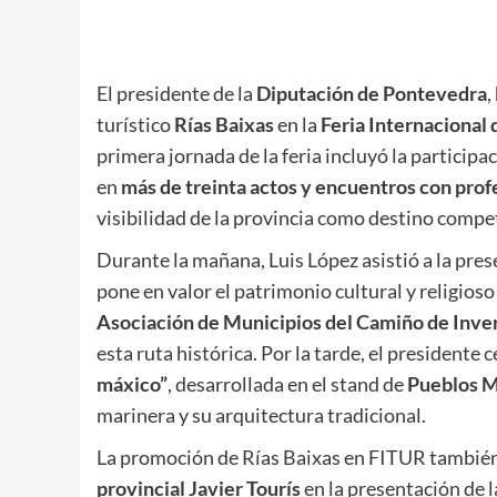
El presidente de la
Diputación de Pontevedra
,
turístico
Rías Baixas
en la
Feria Internacional
primera jornada de la feria incluyó la particip
en
más de treinta actos y encuentros con profe
visibilidad de la provincia como destino compet
Durante la mañana, Luis López asistió a la pre
pone en valor el patrimonio cultural y religioso 
Asociación de Municipios del Camiño de Inve
esta ruta histórica. Por la tarde, el presidente
máxico”
, desarrollada en el stand de
Pueblos M
marinera y su arquitectura tradicional.
La promoción de Rías Baixas en FITUR también i
provincial Javier Tourís
en la presentación de