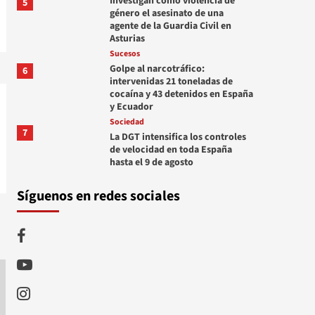
Investigan como violencia de
5
género el asesinato de una
agente de la Guardia Civil en
Asturias
Sucesos
Golpe al narcotráfico:
6
intervenidas 21 toneladas de
cocaína y 43 detenidos en España
y Ecuador
Sociedad
7
La DGT intensifica los controles
de velocidad en toda España
hasta el 9 de agosto
Síguenos en redes sociales
Facebook
Youtube
Instagram