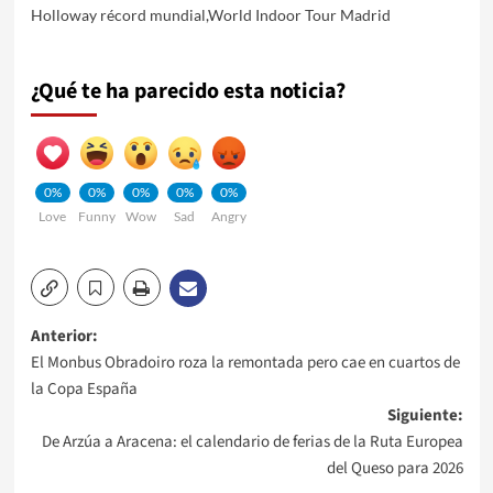
Holloway récord mundial
,
World Indoor Tour Madrid
¿Qué te ha parecido esta noticia?
0%
0%
0%
0%
0%
Love
Funny
Wow
Sad
Angry
Navegación
Anterior:
El Monbus Obradoiro roza la remontada pero cae en cuartos de
de
la Copa España
Siguiente:
entradas
De Arzúa a Aracena: el calendario de ferias de la Ruta Europea
del Queso para 2026