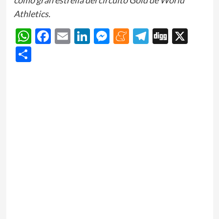
Athletics.
WhatsApp
Facebook
Email
LinkedIn
Messenger
Meneame
Telegram
Digg
X
Share