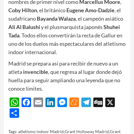
nombres de primer nivel como
Marcellus Moore
,
Coby Hilton
, el británico
Eugene Amo-Dadzie
, el
sudafricano
Bayanda Walaza
, el campeón asiático
Ali Al Balushi
y el plusmarquista japonés
Shuhei
Tada
. Todos ellos convertirán la recta de Gallur en
uno de los duelos más espectaculares del atletismo
indoor internacional.
Madrid se prepara así para recibir de nuevo a un
atleta
invencible
, que regresa al lugar donde dejó
huella para seguir ampliando una leyenda que no
conoce límites.
WhatsApp
Facebook
Email
LinkedIn
Messenger
Meneame
Telegram
Digg
X
Share
Tags:
atletismo indoor Madrid
,
Grant Holloway Madrid
,
Grant