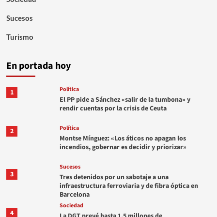
Sucesos
Turismo
En portada hoy
Política
1
El PP pide a Sánchez «salir de la tumbona» y
rendir cuentas por la crisis de Ceuta
Política
2
Montse Mínguez: «Los áticos no apagan los
incendios, gobernar es decidir y priorizar»
Sucesos
3
Tres detenidos por un sabotaje a una
infraestructura ferroviaria y de fibra óptica en
Barcelona
Sociedad
4
La DGT prevé hasta 1,5 millones de