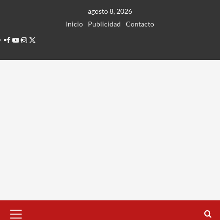
Ir
agosto 8, 2026
al
Inicio
Publicidad
Contacto
contenido
Facebook
Youtube
Instagram
Twitter
Menú
principal