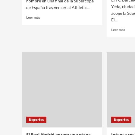
nombre en una final de la Supercopa
Yeda, ciudad
de España tras vencer al Athletic...
acoge la Sup
Leer más
El...
Leer más
Deportes
Deportes
El Real Madrid encara una etapa
Intensa se