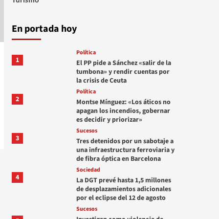
En portada hoy
Política
1
El PP pide a Sánchez «salir de la
tumbona» y rendir cuentas por
la crisis de Ceuta
Política
2
Montse Mínguez: «Los áticos no
apagan los incendios, gobernar
es decidir y priorizar»
Sucesos
3
Tres detenidos por un sabotaje a
una infraestructura ferroviaria y
de fibra óptica en Barcelona
Sociedad
4
La DGT prevé hasta 1,5 millones
de desplazamientos adicionales
por el eclipse del 12 de agosto
Sucesos