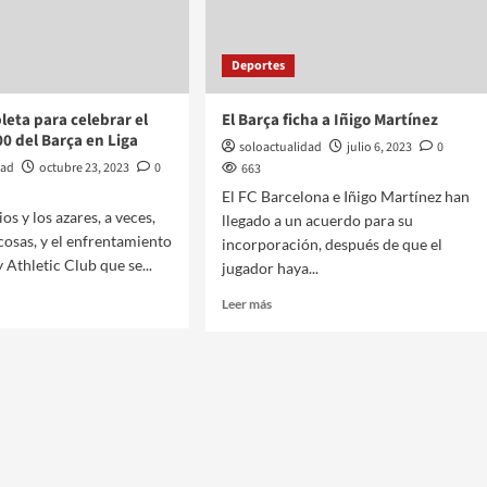
Deportes
leta para celebrar el
El Barça ficha a Iñigo Martínez
00 del Barça en Liga
soloactualidad
julio 6, 2023
0
dad
octubre 23, 2023
0
663
El FC Barcelona e Iñigo Martínez han
os y los azares, a veces,
llegado a un acuerdo para su
 cosas, y el enfrentamiento
incorporación, después de que el
 Athletic Club que se...
jugador haya...
Leer más