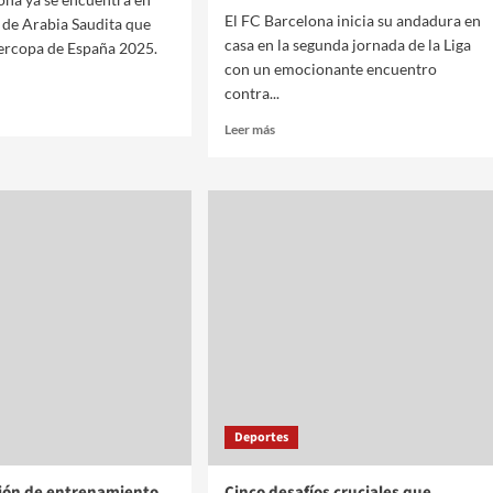
El FC Barcelona inicia su andadura en
 de Arabia Saudita que
casa en la segunda jornada de la Liga
ercopa de España 2025.
con un emocionante encuentro
contra...
Leer más
Deportes
sión de entrenamiento
Cinco desafíos cruciales que