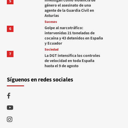
Investigan como violencia de
5
género el asesinato de una
agente de la Guardia Civil en
Asturias
Sucesos
Golpe al narcotráfico:
6
intervenidas 21 toneladas de
cocaína y 43 detenidos en España
y Ecuador
Sociedad
7
La DGT intensifica los controles
de velocidad en toda España
hasta el 9 de agosto
Síguenos en redes sociales
Facebook
Youtube
Instagram