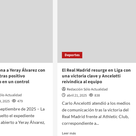
Deportes
na a Yeray Álvarez con
El Real Madrid resurge en Liga con
tras positivo
una victoria clave y Ancelotti
o en un control
reivindica al equipo
Redacción Sólo Actualidad
ólo Actualidad
abril 21, 2025
838
9, 2025
479
Carlo Ancelotti atendió a los medios
 septiembre de 2025 – La
de comunicación tras la victoria del
elto el expediente
Real Madrid frente al Athletic Club,
 abierto a Yeray Álvarez,
correspondiente a...
.
Leer más