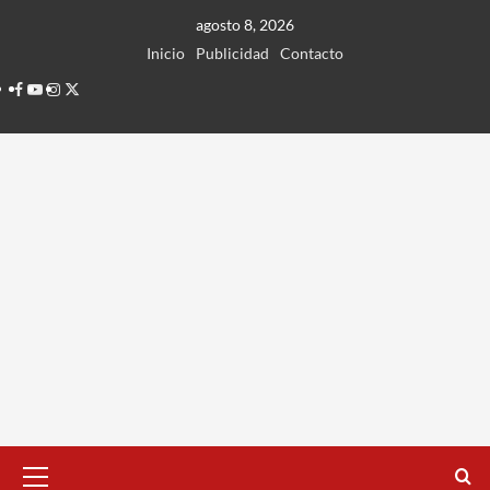
Ir
agosto 8, 2026
al
Inicio
Publicidad
Contacto
contenido
Facebook
Youtube
Instagram
Twitter
Menú
principal