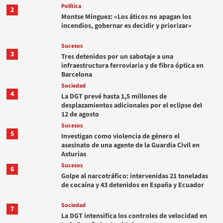
Política
2
Montse Mínguez: «Los áticos no apagan los
incendios, gobernar es decidir y priorizar»
Sucesos
3
Tres detenidos por un sabotaje a una
infraestructura ferroviaria y de fibra óptica en
Barcelona
Sociedad
4
La DGT prevé hasta 1,5 millones de
desplazamientos adicionales por el eclipse del
12 de agosto
Sucesos
5
Investigan como violencia de género el
asesinato de una agente de la Guardia Civil en
Asturias
Sucesos
6
Golpe al narcotráfico: intervenidas 21 toneladas
de cocaína y 43 detenidos en España y Ecuador
Sociedad
7
La DGT intensifica los controles de velocidad en