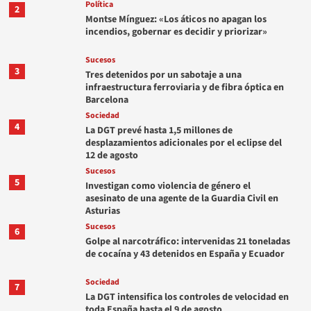
Política
2
Montse Mínguez: «Los áticos no apagan los
incendios, gobernar es decidir y priorizar»
Sucesos
3
Tres detenidos por un sabotaje a una
infraestructura ferroviaria y de fibra óptica en
Barcelona
Sociedad
4
La DGT prevé hasta 1,5 millones de
desplazamientos adicionales por el eclipse del
12 de agosto
Sucesos
5
Investigan como violencia de género el
asesinato de una agente de la Guardia Civil en
Asturias
Sucesos
6
Golpe al narcotráfico: intervenidas 21 toneladas
de cocaína y 43 detenidos en España y Ecuador
Sociedad
7
La DGT intensifica los controles de velocidad en
toda España hasta el 9 de agosto