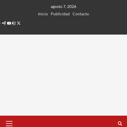
Ir
agosto 7, 2026
al
Inicio
Publicidad
Contacto
contenido
Facebook
Youtube
Instagram
Twitter
Menú
principal