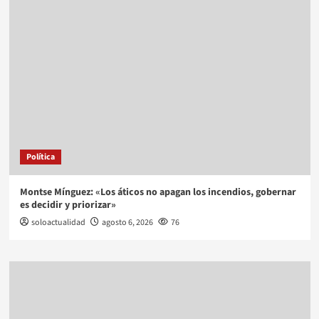
Política
Montse Mínguez: «Los áticos no apagan los incendios, gobernar
es decidir y priorizar»
soloactualidad
agosto 6, 2026
76