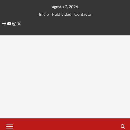
Ir
agosto 7, 2026
al
Inicio
Publicidad
Contacto
contenido
Facebook
Youtube
Instagram
Twitter
Menú
principal