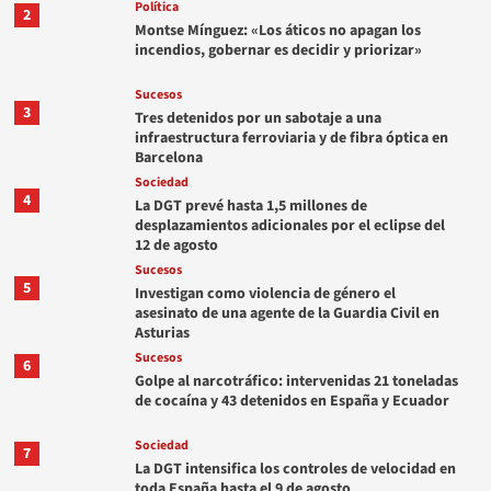
Política
2
Montse Mínguez: «Los áticos no apagan los
incendios, gobernar es decidir y priorizar»
Sucesos
3
Tres detenidos por un sabotaje a una
infraestructura ferroviaria y de fibra óptica en
Barcelona
Sociedad
4
La DGT prevé hasta 1,5 millones de
desplazamientos adicionales por el eclipse del
12 de agosto
Sucesos
5
Investigan como violencia de género el
asesinato de una agente de la Guardia Civil en
Asturias
Sucesos
6
Golpe al narcotráfico: intervenidas 21 toneladas
de cocaína y 43 detenidos en España y Ecuador
Sociedad
7
La DGT intensifica los controles de velocidad en
toda España hasta el 9 de agosto