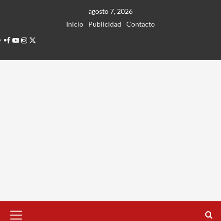
Ir
agosto 7, 2026
al
Inicio
Publicidad
Contacto
contenido
Facebook
Youtube
Instagram
Twitter
Menú
principal