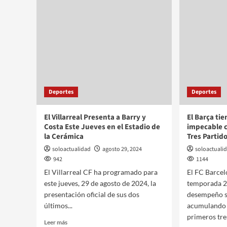
Deportes
Deportes
El Villarreal Presenta a Barry y
El Barça ti
Costa Este Jueves en el Estadio de
impecable c
la Cerámica
Tres Partid
soloactualidad
agosto 29, 2024
soloactuali
942
1144
El Villarreal CF ha programado para
El FC Barcel
este jueves, 29 de agosto de 2024, la
temporada 2
presentación oficial de sus dos
desempeño s
últimos...
acumulando t
primeros tres
Leer más