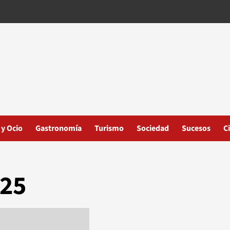
 y Ocio
Gastronomía
Turismo
Sociedad
Sucesos
C
/25