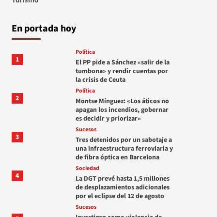
En portada hoy
Política
1
El PP pide a Sánchez «salir de la
tumbona» y rendir cuentas por
la crisis de Ceuta
Política
2
Montse Mínguez: «Los áticos no
apagan los incendios, gobernar
es decidir y priorizar»
Sucesos
3
Tres detenidos por un sabotaje a
una infraestructura ferroviaria y
de fibra óptica en Barcelona
Sociedad
4
La DGT prevé hasta 1,5 millones
de desplazamientos adicionales
por el eclipse del 12 de agosto
Sucesos