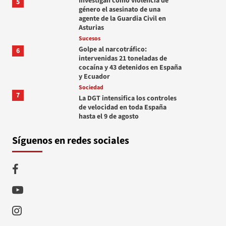
Investigan como violencia de
5
género el asesinato de una
agente de la Guardia Civil en
Asturias
Sucesos
Golpe al narcotráfico:
6
intervenidas 21 toneladas de
cocaína y 43 detenidos en España
y Ecuador
Sociedad
7
La DGT intensifica los controles
de velocidad en toda España
hasta el 9 de agosto
Síguenos en redes sociales
Facebook
Youtube
Instagram