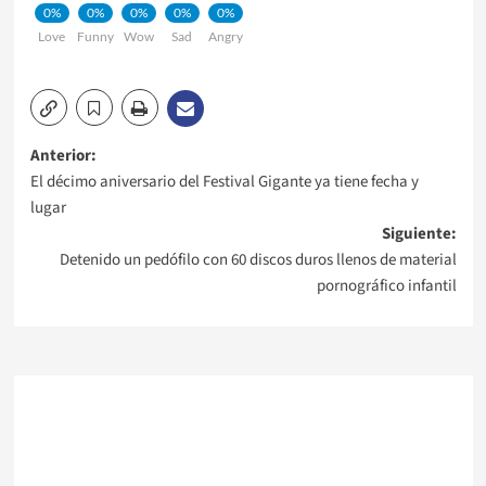
0%
0%
0%
0%
0%
Love
Funny
Wow
Sad
Angry
Navegación
Anterior:
El décimo aniversario del Festival Gigante ya tiene fecha y
de
lugar
Siguiente:
entradas
Detenido un pedófilo con 60 discos duros llenos de material
pornográfico infantil