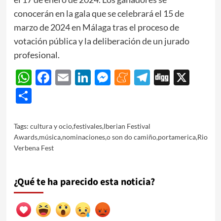
conocerán en la gala que se celebrará el 15 de
marzo de 2024 en Málaga tras el proceso de
votación pública y la deliberación de un jurado
profesional.
WhatsApp
Facebook
Email
LinkedIn
Messenger
Meneame
Telegram
Digg
X
Share
Tags:
cultura y ocio
,
festivales
,
Iberian Festival
Awards
,
música
,
nominaciones
,
o son do camiño
,
portamerica
,
Rio
Verbena Fest
¿Qué te ha parecido esta noticia?