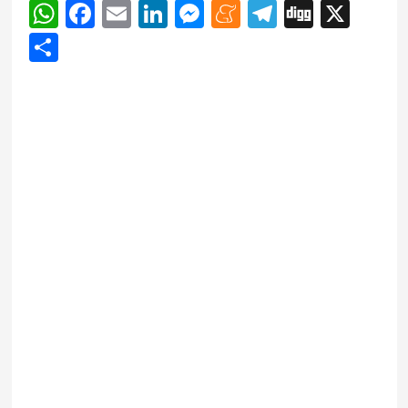
WhatsApp
Facebook
Email
LinkedIn
Messenger
Meneame
Telegram
Digg
X
Share