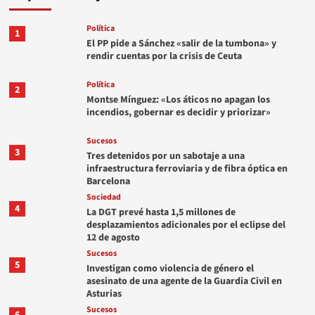
Política
1
El PP pide a Sánchez «salir de la tumbona» y
rendir cuentas por la crisis de Ceuta
Política
2
Montse Mínguez: «Los áticos no apagan los
incendios, gobernar es decidir y priorizar»
Sucesos
3
Tres detenidos por un sabotaje a una
infraestructura ferroviaria y de fibra óptica en
Barcelona
Sociedad
4
La DGT prevé hasta 1,5 millones de
desplazamientos adicionales por el eclipse del
12 de agosto
Sucesos
5
Investigan como violencia de género el
asesinato de una agente de la Guardia Civil en
Asturias
Sucesos
6