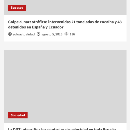
Sucesos
Golpe al narcotráfico: intervenidas 21 toneladas de cocaína y 43
detenidos en España y Ecuador
soloactualidad
agosto 5, 2026
116
Sociedad
La DGT intensifica los controles de velocidad en toda España