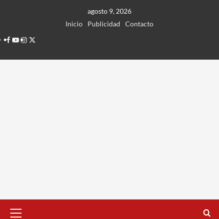
Ir
agosto 9, 2026
al
Inicio
Publicidad
Contacto
contenido
Facebook
Youtube
Instagram
Twitter
Menú
principal