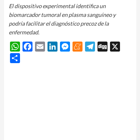
El dispositivo experimental identifica un
biomarcador tumoral en plasma sanguíneo y
podría facilitar el diagnóstico precoz de la
enfermedad.
WhatsApp
Facebook
Email
LinkedIn
Messenger
Meneame
Telegram
Digg
X
Share