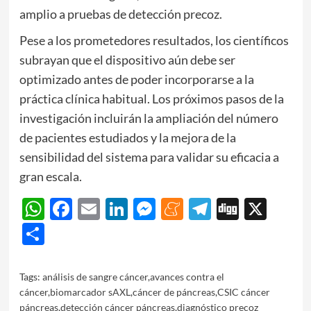
amplio a pruebas de detección precoz.
Pese a los prometedores resultados, los científicos
subrayan que el dispositivo aún debe ser
optimizado antes de poder incorporarse a la
práctica clínica habitual. Los próximos pasos de la
investigación incluirán la ampliación del número
de pacientes estudiados y la mejora de la
sensibilidad del sistema para validar su eficacia a
gran escala.
WhatsApp
Facebook
Email
LinkedIn
Messenger
Meneame
Telegram
Digg
X
Share
Tags:
análisis de sangre cáncer
,
avances contra el
cáncer
,
biomarcador sAXL
,
cáncer de páncreas
,
CSIC cáncer
páncreas
,
detección cáncer páncreas
,
diagnóstico precoz