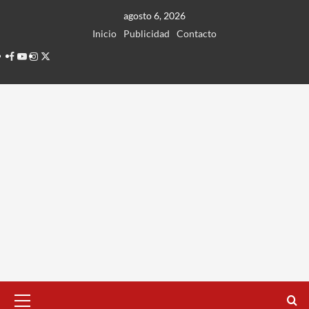
Ir
agosto 6, 2026
al
Inicio
Publicidad
Contacto
contenido
Facebook
Youtube
Instagram
Twitter
Menú
principal