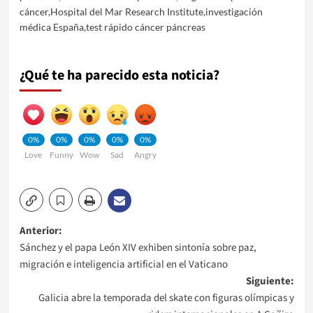
cáncer
,
Hospital del Mar Research Institute
,
investigación
médica España
,
test rápido cáncer páncreas
¿Qué te ha parecido esta noticia?
0%
0%
0%
0%
0%
Love
Funny
Wow
Sad
Angry
Navegación
Anterior:
Sánchez y el papa León XIV exhiben sintonía sobre paz,
de
migración e inteligencia artificial en el Vaticano
Siguiente:
entradas
Galicia abre la temporada del skate con figuras olímpicas y