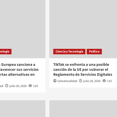
nología
Ciencia y Tecnología
Política
 Europea sanciona a
TikTok se enfrenta a una posible
favorecer sus servicios
sanción de la UE por vulnerar el
ertas alternativas en
Reglamento de Servicios Digitales
soloactualidad
julio 26, 2026
115
dad
julio 26, 2026
129