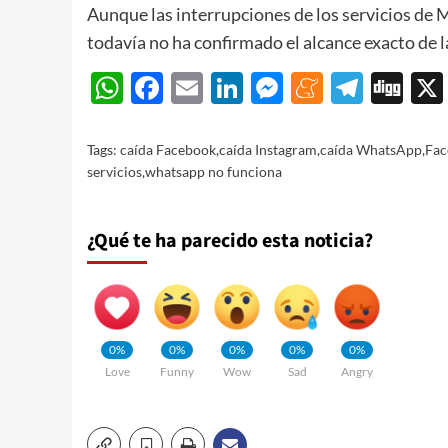
Aunque las interrupciones de los servicios de 
todavía no ha confirmado el alcance exacto de la
WhatsApp
Facebook
Email
LinkedIn
Messenger
Meneam
Teleg
Di
Tags:
caída Facebook
,
caída Instagram
,
caída WhatsApp
,
Fac
servicios
,
whatsapp no funciona
¿Qué te ha parecido esta noticia?
0%
0%
0%
0%
0%
Love
Funny
Wow
Sad
Angry