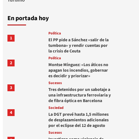
En portada hoy
Política
1
El PP pide a Sánchez «salir de la
tumbona» y rendir cuentas por
la crisis de Ceuta
Política
2
Montse Mínguez: «Los áticos no
apagan los incendios, gobernar
es decidir y priorizar»
Sucesos
3
Tres detenidos por un sabotaje a
una infraestructura ferroviaria y
de fibra óptica en Barcelona
Sociedad
4
La DGT prevé hasta 1,5 millones
de desplazamientos adicionales
por el eclipse del 12 de agosto
Sucesos