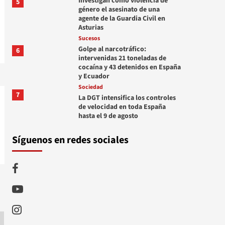
Investigan como violencia de
5
género el asesinato de una
agente de la Guardia Civil en
Asturias
Sucesos
Golpe al narcotráfico:
6
intervenidas 21 toneladas de
cocaína y 43 detenidos en España
y Ecuador
Sociedad
7
La DGT intensifica los controles
de velocidad en toda España
hasta el 9 de agosto
Síguenos en redes sociales
Facebook
Youtube
Instagram