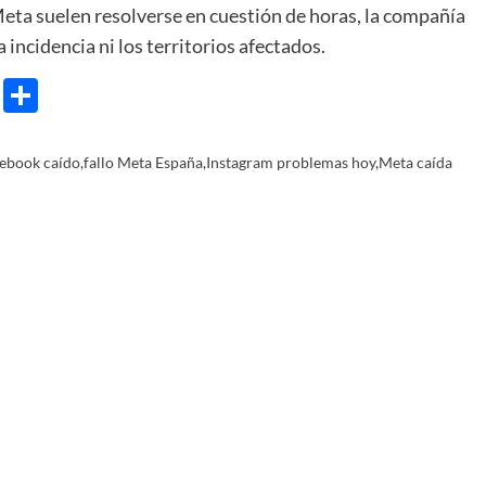
Meta suelen resolverse en cuestión de horas, la compañía
 incidencia ni los territorios afectados.
e
ram
gg
X
Share
ebook caído
,
fallo Meta España
,
Instagram problemas hoy
,
Meta caída