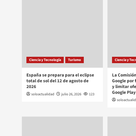
Ciencia y Tecnología
Turismo
Ciencia y Tec
España se prepara para el eclipse
La Comisión
total de sol del 12 de agosto de
Google por 
2026
y limitar of
Google Play
soloactualidad
julio 26, 2026
123
soloactuali