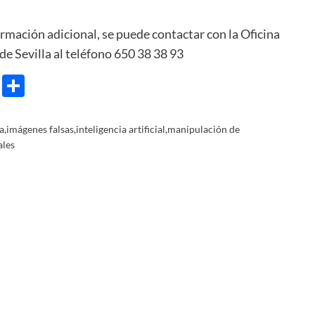
.
ormación adicional, se puede contactar con la Oficina
de Sevilla al teléfono 650 38 38 93
e
ram
gg
X
Share
la
,
imágenes falsas
,
inteligencia artificial
,
manipulación de
ales