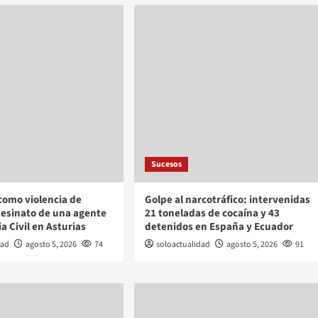
Sucesos
como violencia de
Golpe al narcotráfico: intervenidas
sesinato de una agente
21 toneladas de cocaína y 43
a Civil en Asturias
detenidos en España y Ecuador
dad
agosto 5, 2026
74
soloactualidad
agosto 5, 2026
91