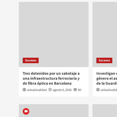
Sucesos
Sucesos
Tres detenidos por un sabotaje a
Investigan 
una infraestructura ferroviaria y
género el a
de fibra óptica en Barcelona
de la Guardi
soloactualidad
agosto 6, 2026
80
soloactuali