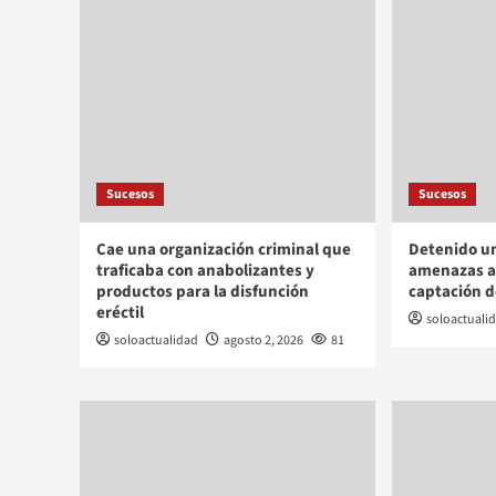
Sucesos
Sucesos
Cae una organización criminal que
Detenido un
traficaba con anabolizantes y
amenazas a 
productos para la disfunción
captación d
eréctil
soloactuali
soloactualidad
agosto 2, 2026
81