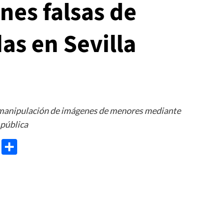
nes falsas de
s en Sevilla
e manipulación de imágenes de menores mediante
 pública
e
ram
gg
X
Share