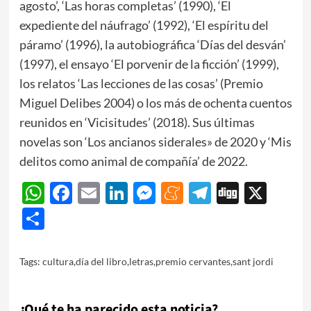
agosto’, ‘Las horas completas’ (1990), ‘El
expediente del náufrago’ (1992), ‘El espíritu del
páramo’ (1996), la autobiográfica ‘Días del desván’
(1997), el ensayo ‘El porvenir de la ficción’ (1999),
los relatos ‘Las lecciones de las cosas’ (Premio
Miguel Delibes 2004) o los más de ochenta cuentos
reunidos en ‘Vicisitudes’ (2018). Sus últimas
novelas son ‘Los ancianos siderales» de 2020 y ‘Mis
delitos como animal de compañía’ de 2022.
WhatsApp
Facebook
Email
LinkedIn
Messenger
Meneame
Telegram
Digg
X
Share
Tags:
cultura
,
día del libro
,
letras
,
premio cervantes
,
sant jordi
¿Qué te ha parecido esta noticia?