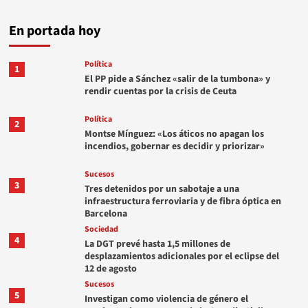
En portada hoy
Política
1
El PP pide a Sánchez «salir de la tumbona» y
rendir cuentas por la crisis de Ceuta
Política
2
Montse Mínguez: «Los áticos no apagan los
incendios, gobernar es decidir y priorizar»
Sucesos
3
Tres detenidos por un sabotaje a una
infraestructura ferroviaria y de fibra óptica en
Barcelona
Sociedad
4
La DGT prevé hasta 1,5 millones de
desplazamientos adicionales por el eclipse del
12 de agosto
Sucesos
5
Investigan como violencia de género el