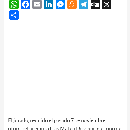
WhatsApp
Facebook
Email
LinkedIn
Messenger
Meneame
Telegram
Digg
X
Share
El jurado, reunido el pasado 7 de noviembre,
otorgó el premio a Luis Mateo Díez por «ser uno de