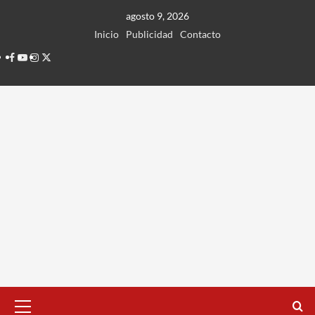
Ir
agosto 9, 2026
al
Inicio
Publicidad
Contacto
contenido
Facebook
Youtube
Instagram
Twitter
Menú
principal