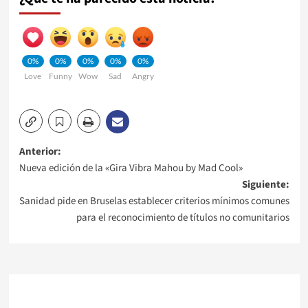
0%
0%
0%
0%
0%
Love
Funny
Wow
Sad
Angry
Navegación
Anterior:
Nueva edición de la «Gira Vibra Mahou by Mad Cool»
de
Siguiente:
Sanidad pide en Bruselas establecer criterios mínimos comunes
entradas
para el reconocimiento de títulos no comunitarios