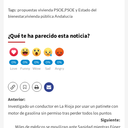
Tags:
propuestas vivienda PSOE
,
PSOE y Estado del
bienestar
,
vivienda pública Andalucía
¿Qué te ha parecido esta noticia?
0%
0%
0%
0%
0%
Love
Funny
Wow
Sad
Angry
Navegación
Anterior:
Investigado un conductor en La Rioja por usar un patinete con
de
motor de gasolina sin permiso tras perder todos los puntos
Siguiente:
entradas
Miles de médicos se movilizan ante Sanidad mientras Fúnez