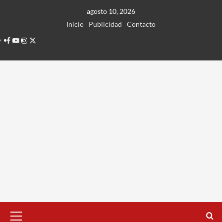
Ir
agosto 10, 2026
al
Inicio
Publicidad
Contacto
contenido
Facebook
Youtube
Instagram
Twitter
Menú
principal