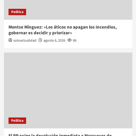
Política
Montse Mínguez: «Los áticos no apagan los incendios,
gobernar es decidir y priorizar»
soloactualidad
agosto 6, 2026
86
Política
El PP exige la devolución inmediata a Marruecos de