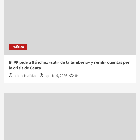
Política
El PP pide a Sánchez «salir de la tumbona» y rendir cuentas por
la crisis de Ceuta
soloactualidad
agosto 6, 2026
84