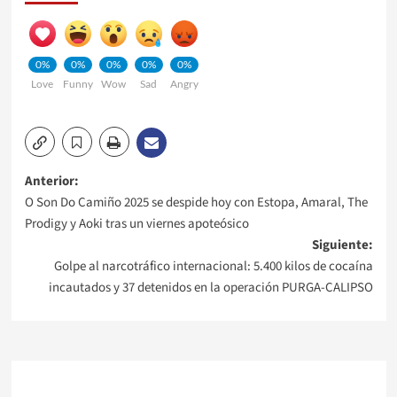
0%
0%
0%
0%
0%
Love
Funny
Wow
Sad
Angry
Navegación
Anterior:
O Son Do Camiño 2025 se despide hoy con Estopa, Amaral, The
de
Prodigy y Aoki tras un viernes apoteósico
Siguiente:
entradas
Golpe al narcotráfico internacional: 5.400 kilos de cocaína
incautados y 37 detenidos en la operación PURGA-CALIPSO