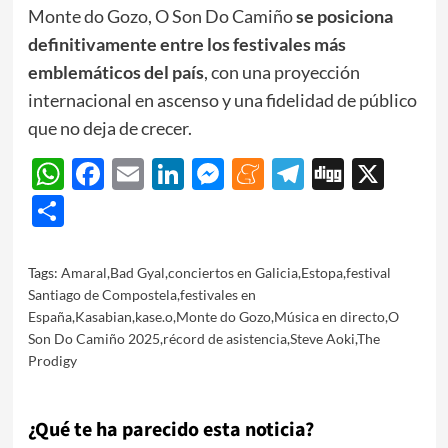
Monte do Gozo, O Son Do Camiño
se posiciona
definitivamente entre los festivales más
emblemáticos del país
, con una proyección
internacional en ascenso y una fidelidad de público
que no deja de crecer.
WhatsApp
Facebook
Email
LinkedIn
Messenger
Meneame
Telegram
Digg
X
Share
Tags:
Amaral
,
Bad Gyal
,
conciertos en Galicia
,
Estopa
,
festival
Santiago de Compostela
,
festivales en
España
,
Kasabian
,
kase.o
,
Monte do Gozo
,
Música en directo
,
O
Son Do Camiño 2025
,
récord de asistencia
,
Steve Aoki
,
The
Prodigy
¿Qué te ha parecido esta noticia?