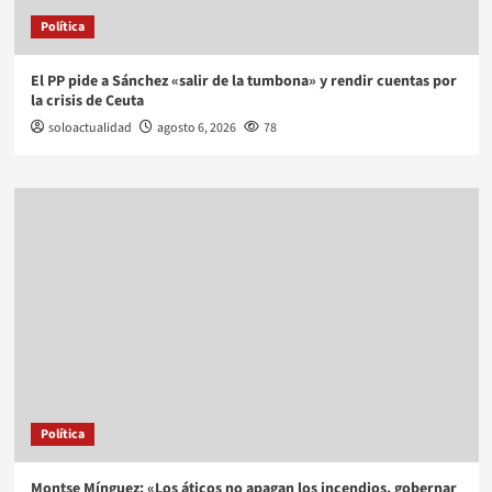
Política
El PP pide a Sánchez «salir de la tumbona» y rendir cuentas por
la crisis de Ceuta
soloactualidad
agosto 6, 2026
78
Política
Montse Mínguez: «Los áticos no apagan los incendios, gobernar