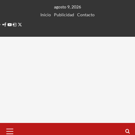
Ir
agosto 9, 2026
al
Inicio
Publicidad
Contacto
contenido
Facebook
Youtube
Instagram
Twitter
Menú
principal