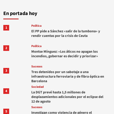
En portada hoy
Política
1
El PP pide a Sánchez «salir de la tumbona» y
rendir cuentas por la crisis de Ceuta
Política
2
Montse Mínguez: «Los áticos no apagan los
incendios, gobernar es decidir y priorizar»
Sucesos
3
Tres detenidos por un sabotaje a una
infraestructura ferroviaria y de fibra óptica en
Barcelona
Sociedad
4
La DGT prevé hasta 1,5 millones de
desplazamientos adicionales por el eclipse del
12 de agosto
Sucesos
5
Investigan como violencia de género el