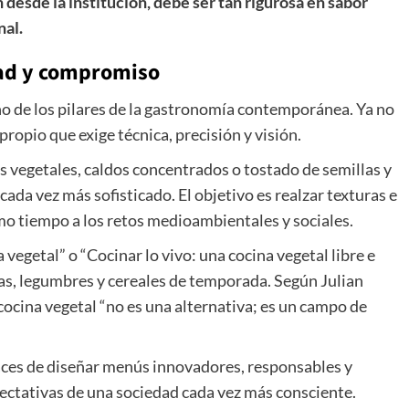
desde la institución, debe ser tan rigurosa en sabor
nal.
dad y compromiso
no de los pilares de la gastronomía contemporánea. Ya no
ropio que exige técnica, precisión y visión.
 vegetales, caldos concentrados o tostado de semillas y
ada vez más sofisticado. El objetivo es realzar texturas e
o tiempo a los retos medioambientales y sociales.
egetal” o “Cocinar lo vivo: una cocina vegetal libre e
ras, legumbres y cereales de temporada. Según Julian
 cocina vegetal “no es una alternativa; es un campo de
aces de diseñar menús innovadores, responsables y
ectativas de una sociedad cada vez más consciente.