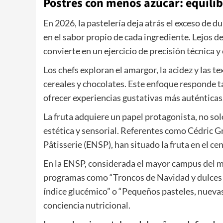
Postres con menos azúcar: equilib
En 2026, la pastelería deja atrás el exceso de d
en el sabor propio de cada ingrediente. Lejos d
convierte en un ejercicio de precisión técnica y
Los chefs exploran el amargor, la acidez y las t
cereales y chocolates. Este enfoque responde t
ofrecer experiencias gustativas más auténticas
La fruta adquiere un papel protagonista, no sol
estética y sensorial. Referentes como
Cédric G
Pâtisserie (ENSP), han situado la fruta en el ce
En la ENSP, considerada el mayor campus del m
programas como “Troncos de Navidad y dulces de
índice glucémico” o “Pequeños pasteles, nuevas
conciencia nutricional.