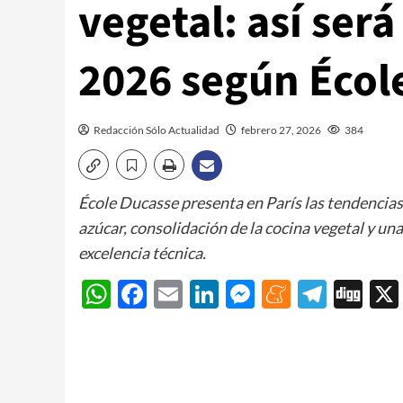
vegetal: así ser
2026 según Écol
Redacción Sólo Actualidad
febrero 27, 2026
384
École Ducasse presenta en París las tendencia
azúcar, consolidación de la cocina vegetal y una
excelencia técnica.
WhatsApp
Facebook
Email
LinkedIn
Messenger
Meneam
Teleg
Di