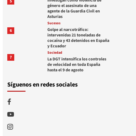
Investigan como violencia de
5
género el asesinato de una
agente de la Guardia Civil en
Asturias
Sucesos
Golpe al narcotráfico:
6
intervenidas 21 toneladas de
cocaína y 43 detenidos en España
y Ecuador
Sociedad
7
La DGT intensifica los controles
de velocidad en toda España
hasta el 9 de agosto
Síguenos en redes sociales
Facebook
Youtube
Instagram