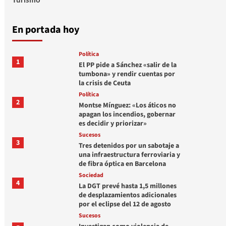
En portada hoy
Política
1
El PP pide a Sánchez «salir de la
tumbona» y rendir cuentas por
la crisis de Ceuta
Política
2
Montse Mínguez: «Los áticos no
apagan los incendios, gobernar
es decidir y priorizar»
Sucesos
3
Tres detenidos por un sabotaje a
una infraestructura ferroviaria y
de fibra óptica en Barcelona
Sociedad
4
La DGT prevé hasta 1,5 millones
de desplazamientos adicionales
por el eclipse del 12 de agosto
Sucesos