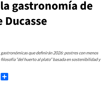
á la gastronomía de
e Ducasse
s gastronómicas que definirán 2026: postres con menos
 filosofía “del huerto al plato” basada en sostenibilidad y
e
ram
gg
X
Share