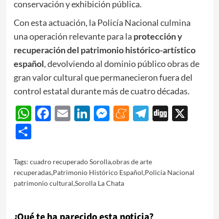
conservación y exhibición pública.
Con esta actuación, la Policía Nacional culmina
una operación relevante para la
protección y
recuperación del patrimonio histórico-artístico
español
, devolviendo al dominio público obras de
gran valor cultural que permanecieron fuera del
control estatal durante más de cuatro décadas.
WhatsApp
Facebook
Email
LinkedIn
Messenger
Meneame
Telegram
Digg
X
Share
Tags:
cuadro recuperado Sorolla
,
obras de arte
recuperadas
,
Patrimonio Histórico Español
,
Policía Nacional
patrimonio cultural
,
Sorolla La Chata
¿Qué te ha parecido esta noticia?