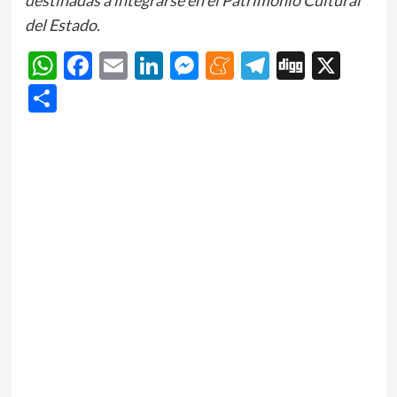
del Estado.
WhatsApp
Facebook
Email
LinkedIn
Messenger
Meneame
Telegram
Digg
X
Share