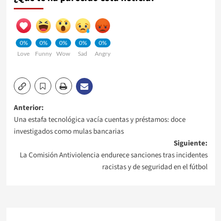
0%
0%
0%
0%
0%
Love
Funny
Wow
Sad
Angry
Navegación
Anterior:
Una estafa tecnológica vacía cuentas y préstamos: doce
de
investigados como mulas bancarias
Siguiente:
entradas
La Comisión Antiviolencia endurece sanciones tras incidentes
racistas y de seguridad en el fútbol