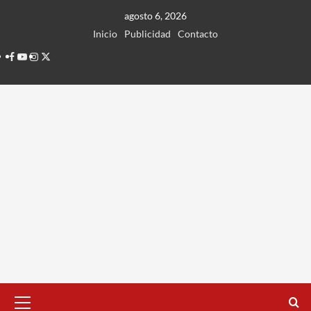
Ir
agosto 6, 2026
al
Inicio
Publicidad
Contacto
contenido
Facebook
Youtube
Instagram
Twitter
Menú
principal