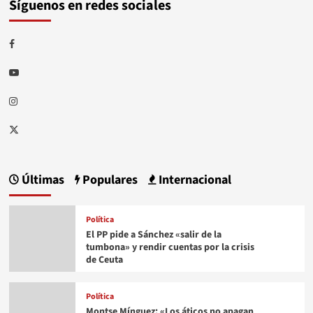
Síguenos en redes sociales
Facebook
Youtube
Instagram
Twitter
Últimas
Populares
Internacional
Política
El PP pide a Sánchez «salir de la
tumbona» y rendir cuentas por la crisis
de Ceuta
Política
Montse Mínguez: «Los áticos no apagan