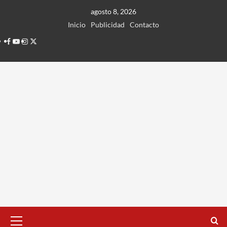
Ir
agosto 8, 2026
al
Inicio
Publicidad
Contacto
contenido
Facebook
Youtube
Instagram
Twitter
Menú
principal