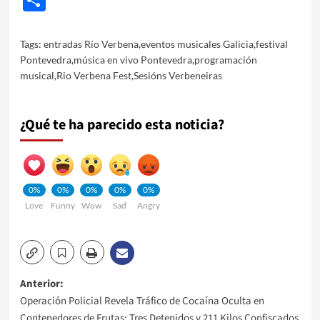
Tags:
entradas Río Verbena
,
eventos musicales Galicia
,
festival
Pontevedra
,
música en vivo Pontevedra
,
programación
musical
,
Rio Verbena Fest
,
Sesións Verbeneiras
¿Qué te ha parecido esta noticia?
0%
0%
0%
0%
0%
Love
Funny
Wow
Sad
Angry
Navegación
Anterior:
Operación Policial Revela Tráfico de Cocaína Oculta en
de
Contenedores de Frutas: Tres Detenidos y 211 Kilos Confiscados