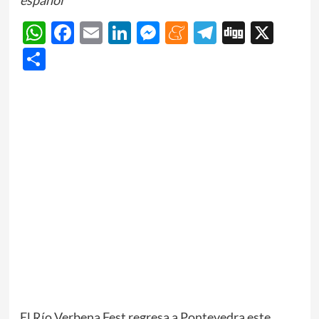
WhatsApp
Facebook
Email
LinkedIn
Messenger
Meneame
Telegram
Digg
X
Share
El Río Verbena Fest regresa a Pontevedra este