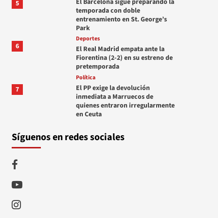
El Barcelona sigue preparando la
5
temporada con doble
entrenamiento en St. George’s
Park
Deportes
6
El Real Madrid empata ante la
Fiorentina (2-2) en su estreno de
pretemporada
Política
El PP exige la devolución
7
inmediata a Marruecos de
quienes entraron irregularmente
en Ceuta
Síguenos en redes sociales
Facebook
Youtube
Instagram