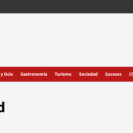
 y Ocio
Gastronomía
Turismo
Sociedad
Sucesos
C
d