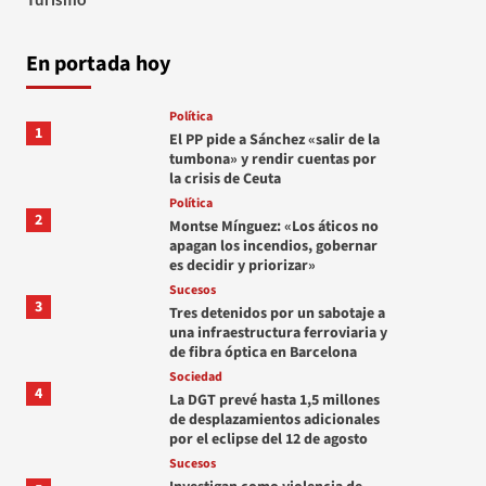
En portada hoy
Política
1
El PP pide a Sánchez «salir de la
tumbona» y rendir cuentas por
la crisis de Ceuta
Política
2
Montse Mínguez: «Los áticos no
apagan los incendios, gobernar
es decidir y priorizar»
Sucesos
3
Tres detenidos por un sabotaje a
una infraestructura ferroviaria y
de fibra óptica en Barcelona
Sociedad
4
La DGT prevé hasta 1,5 millones
de desplazamientos adicionales
por el eclipse del 12 de agosto
Sucesos