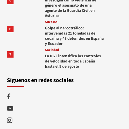
Investigan como violencia de
5
género el asesinato de una
agente de la Guardia Civil en
Asturias
Sucesos
Golpe al narcotráfico:
6
intervenidas 21 toneladas de
cocaína y 43 detenidos en España
y Ecuador
Sociedad
7
La DGT intensifica los controles
de velocidad en toda España
hasta el 9 de agosto
Síguenos en redes sociales
Facebook
Youtube
Instagram