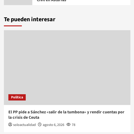
Civil en Asturias
Te pueden interesar
Política
El PP pide a Sánchez «salir de la tumbona» y rendir cuentas por
la crisis de Ceuta
soloactualidad
agosto 6, 2026
78