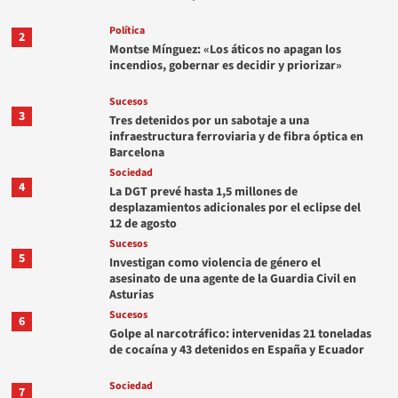
Política
2
Montse Mínguez: «Los áticos no apagan los
incendios, gobernar es decidir y priorizar»
Sucesos
3
Tres detenidos por un sabotaje a una
infraestructura ferroviaria y de fibra óptica en
Barcelona
Sociedad
4
La DGT prevé hasta 1,5 millones de
desplazamientos adicionales por el eclipse del
12 de agosto
Sucesos
5
Investigan como violencia de género el
asesinato de una agente de la Guardia Civil en
Asturias
Sucesos
6
Golpe al narcotráfico: intervenidas 21 toneladas
de cocaína y 43 detenidos en España y Ecuador
Sociedad
7