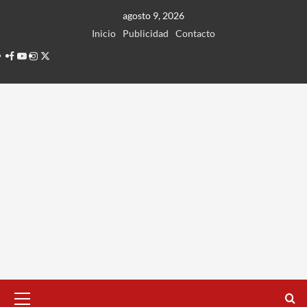
Ir
agosto 9, 2026
al
Inicio
Publicidad
Contacto
contenido
Facebook
Youtube
Instagram
Twitter
Menú
principal