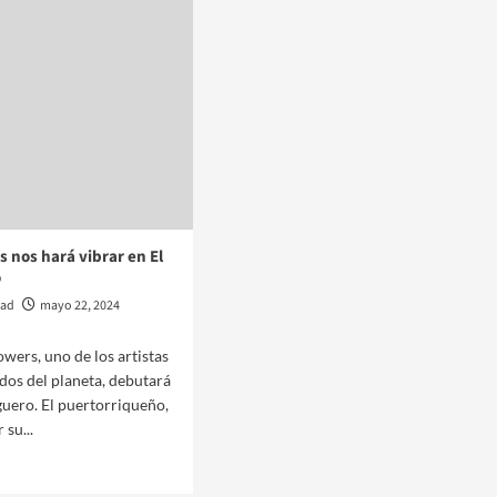
 nos hará vibrar en El
o
dad
mayo 22, 2024
wers, uno de los artistas
os del planeta, debutará
uero. El puertorriqueño,
 su...