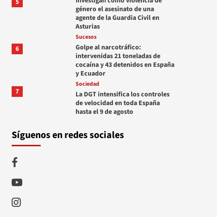
Investigan como violencia de
5
género el asesinato de una
agente de la Guardia Civil en
Asturias
Sucesos
Golpe al narcotráfico:
6
intervenidas 21 toneladas de
cocaína y 43 detenidos en España
y Ecuador
Sociedad
7
La DGT intensifica los controles
de velocidad en toda España
hasta el 9 de agosto
Síguenos en redes sociales
Facebook
Youtube
Instagram