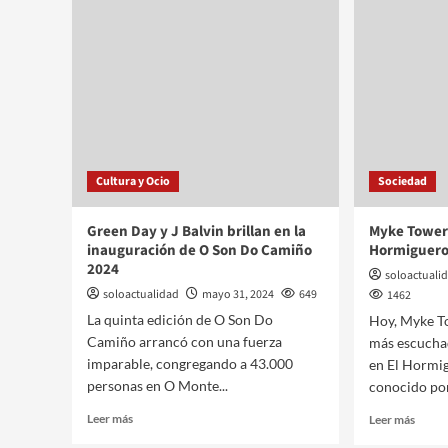
Cultura y Ocio
Sociedad
Green Day y J Balvin brillan en la
Myke Towers
inauguración de O Son Do Camiño
Hormiguer
2024
soloactuali
soloactualidad
mayo 31, 2024
649
1462
La quinta edición de O Son Do
Hoy, Myke To
Camiño arrancó con una fuerza
más escuchad
imparable, congregando a 43.000
en El Hormig
personas en O Monte...
conocido por
Leer más
Leer más