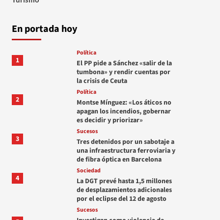
En portada hoy
Política
1
El PP pide a Sánchez «salir de la
tumbona» y rendir cuentas por
la crisis de Ceuta
Política
2
Montse Mínguez: «Los áticos no
apagan los incendios, gobernar
es decidir y priorizar»
Sucesos
3
Tres detenidos por un sabotaje a
una infraestructura ferroviaria y
de fibra óptica en Barcelona
Sociedad
4
La DGT prevé hasta 1,5 millones
de desplazamientos adicionales
por el eclipse del 12 de agosto
Sucesos