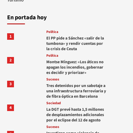
En portada hoy
Política
1
El PP pide a Sánchez «salir de la
tumbona» y rendir cuentas por
la crisis de Ceuta
Política
2
Montse Mínguez: «Los áticos no
apagan los incendios, gobernar
es decidir y priorizar»
Sucesos
3
Tres detenidos por un sabotaje a
una infraestructura ferroviaria y
de fibra óptica en Barcelona
Sociedad
4
La DGT prevé hasta 1,5 millones
de desplazamientos adicionales
por el eclipse del 12 de agosto
Sucesos