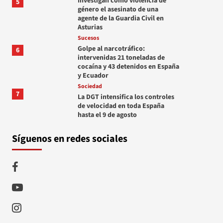
Investigan como violencia de
5
género el asesinato de una
agente de la Guardia Civil en
Asturias
Sucesos
Golpe al narcotráfico:
6
intervenidas 21 toneladas de
cocaína y 43 detenidos en España
y Ecuador
Sociedad
7
La DGT intensifica los controles
de velocidad en toda España
hasta el 9 de agosto
Síguenos en redes sociales
Facebook
Youtube
Instagram