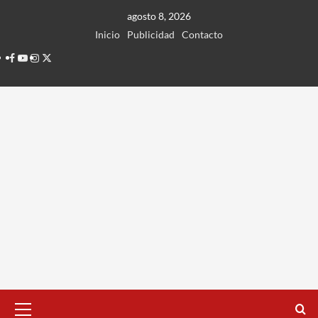
Ir
agosto 8, 2026
al
Inicio
Publicidad
Contacto
contenido
Facebook
Youtube
Instagram
Twitter
Menú
principal