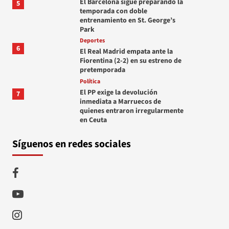
El Barcelona sigue preparando la
5
temporada con doble
entrenamiento en St. George’s
Park
Deportes
6
El Real Madrid empata ante la
Fiorentina (2-2) en su estreno de
pretemporada
Política
El PP exige la devolución
7
inmediata a Marruecos de
quienes entraron irregularmente
en Ceuta
Síguenos en redes sociales
Facebook
Youtube
Instagram