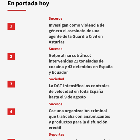
En portada hoy
Sucesos
Investigan como violencia de
1
género el asesinato de una
agente de la Guardia Civil en
Asturias
Sucesos
Golpe al narcotráfico:
2
intervenidas 21 toneladas de
cocaína y 43 detenidos en España
y Ecuador
Sociedad
3
La DGT intensifica los controles
de velocidad en toda España
hasta el 9 de agosto
Sucesos
Cae una organización criminal
4
que traficaba con anabolizantes
y productos para la disfunción
eréctil
Deportes