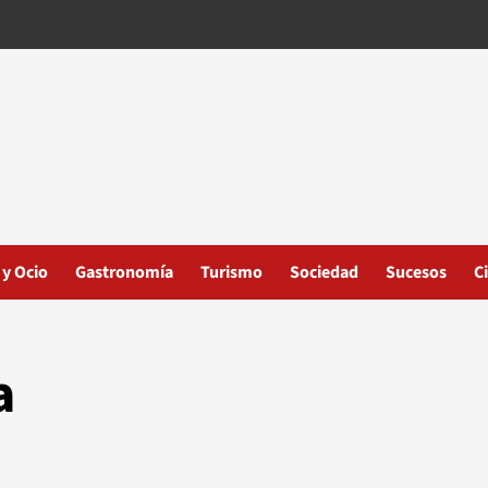
 y Ocio
Gastronomía
Turismo
Sociedad
Sucesos
C
a