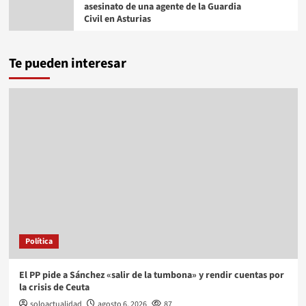
asesinato de una agente de la Guardia
Civil en Asturias
Te pueden interesar
Política
El PP pide a Sánchez «salir de la tumbona» y rendir cuentas por
la crisis de Ceuta
soloactualidad
agosto 6, 2026
87