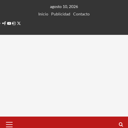
Ir
agosto 10, 2026
al
Inicio
Publicidad
Contacto
contenido
Facebook
Youtube
Instagram
Twitter
Menú
principal