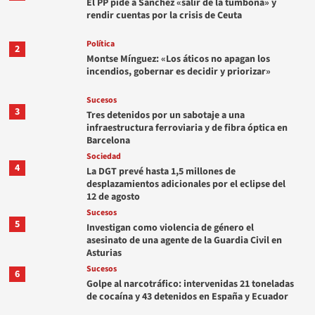
El PP pide a Sánchez «salir de la tumbona» y
rendir cuentas por la crisis de Ceuta
Política
2
Montse Mínguez: «Los áticos no apagan los
incendios, gobernar es decidir y priorizar»
Sucesos
3
Tres detenidos por un sabotaje a una
infraestructura ferroviaria y de fibra óptica en
Barcelona
Sociedad
4
La DGT prevé hasta 1,5 millones de
desplazamientos adicionales por el eclipse del
12 de agosto
Sucesos
5
Investigan como violencia de género el
asesinato de una agente de la Guardia Civil en
Asturias
Sucesos
6
Golpe al narcotráfico: intervenidas 21 toneladas
de cocaína y 43 detenidos en España y Ecuador