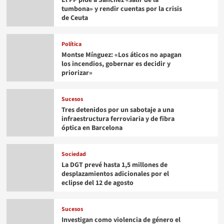
El PP pide a Sánchez «salir de la
tumbona» y rendir cuentas por la crisis
de Ceuta
Política
Montse Mínguez: «Los áticos no apagan
los incendios, gobernar es decidir y
priorizar»
Sucesos
Tres detenidos por un sabotaje a una
infraestructura ferroviaria y de fibra
óptica en Barcelona
Sociedad
La DGT prevé hasta 1,5 millones de
desplazamientos adicionales por el
eclipse del 12 de agosto
Sucesos
Investigan como violencia de género el