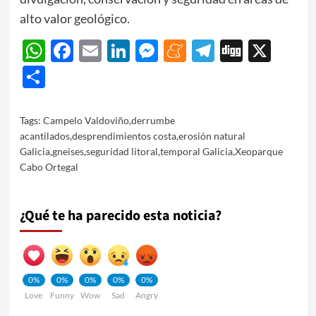
alto valor geológico.
WhatsApp
Facebook
Email
LinkedIn
Messenger
Meneame
Telegram
Digg
X
Share
Tags:
Campelo Valdoviño
,
derrumbe
acantilados
,
desprendimientos costa
,
erosión natural
Galicia
,
gneises
,
seguridad litoral
,
temporal Galicia
,
Xeoparque
Cabo Ortegal
¿Qué te ha parecido esta noticia?
0%
0%
0%
0%
0%
Love
Funny
Wow
Sad
Angry