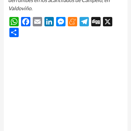
Valdoviño.
WhatsApp
Facebook
Email
LinkedIn
Messenger
Meneame
Telegram
Digg
X
Share