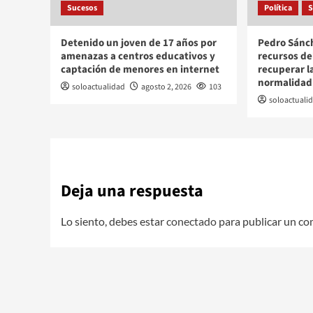
Sucesos
Política
S
Detenido un joven de 17 años por
Pedro Sánc
amenazas a centros educativos y
recursos de
captación de menores en internet
recuperar l
normalidad
soloactualidad
agosto 2, 2026
103
soloactuali
Deja una respuesta
Lo siento, debes estar
conectado
para publicar un co