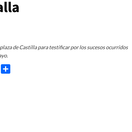
alla
plaza de Castilla para testificar por los sucesos ocurridos
ayo.
e
ram
gg
X
Share