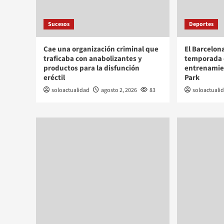
Sucesos
Deportes
Cae una organización criminal que
El Barcelon
traficaba con anabolizantes y
temporada 
productos para la disfunción
entrenamie
eréctil
Park
soloactualidad
agosto 2, 2026
83
soloactuali