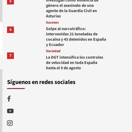
Investigan como violencia de
5
género el asesinato de una
agente de la Guardia Civil en
Asturias
Sucesos
Golpe al narcotráfico:
6
intervenidas 21 toneladas de
cocaína y 43 detenidos en España
y Ecuador
Sociedad
7
La DGT intensifica los controles
de velocidad en toda España
hasta el 9 de agosto
Síguenos en redes sociales
Facebook
Youtube
Instagram