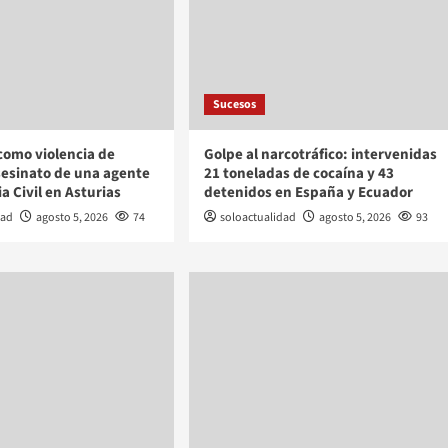
Sucesos
como violencia de
Golpe al narcotráfico: intervenidas
sesinato de una agente
21 toneladas de cocaína y 43
a Civil en Asturias
detenidos en España y Ecuador
dad
agosto 5, 2026
74
soloactualidad
agosto 5, 2026
93