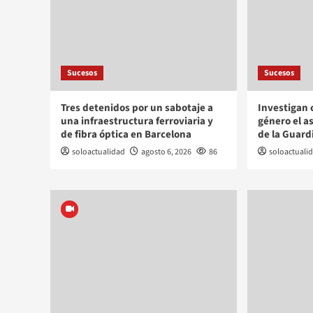
Sucesos
Sucesos
Tres detenidos por un sabotaje a
Investigan 
una infraestructura ferroviaria y
género el a
de fibra óptica en Barcelona
de la Guardi
soloactualidad
agosto 6, 2026
86
soloactuali