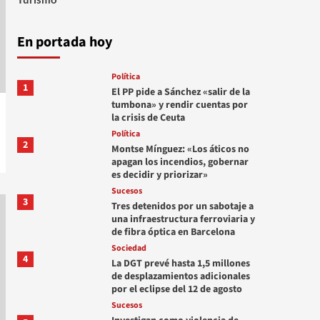
En portada hoy
Política
1
El PP pide a Sánchez «salir de la
tumbona» y rendir cuentas por
la crisis de Ceuta
Política
2
Montse Mínguez: «Los áticos no
apagan los incendios, gobernar
es decidir y priorizar»
Sucesos
3
Tres detenidos por un sabotaje a
una infraestructura ferroviaria y
de fibra óptica en Barcelona
Sociedad
4
La DGT prevé hasta 1,5 millones
de desplazamientos adicionales
por el eclipse del 12 de agosto
Sucesos