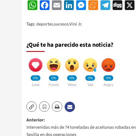
WhatsApp
Facebook
Email
LinkedIn
Messenger
Meneam
Teleg
Di
Tags:
deportes
,
sucesos
,
Vini Jr.
¿Qué te ha parecido esta noticia?
0%
0%
0%
0%
0%
Love
Funny
Wow
Sad
Angry
Navegación
Anterior:
Intervenidas más de 74 toneladas de aceitunas robadas en
de
Sevilla en dos operaciones