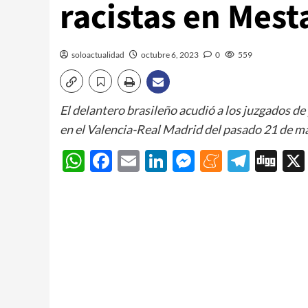
racistas en Mest
soloactualidad
octubre 6, 2023
0
559
El delantero brasileño acudió a los juzgados de 
en el Valencia-Real Madrid del pasado 21 de m
WhatsApp
Facebook
Email
LinkedIn
Messenger
Meneam
Teleg
Di