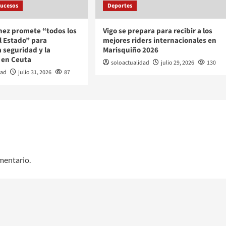
ucesos
Deportes
hez promete “todos los
Vigo se prepara para recibir a los
l Estado” para
mejores riders internacionales en
a seguridad y la
Marisquiño 2026
 en Ceuta
soloactualidad
julio 29, 2026
130
dad
julio 31, 2026
87
mentario.