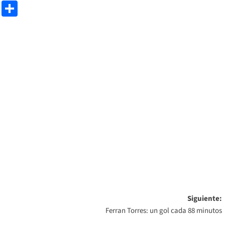
e
ram
gg
X
Share
Siguiente:
Ferran Torres: un gol cada 88 minutos