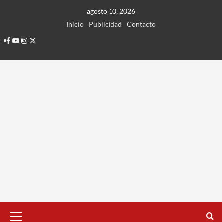
Ir
agosto 10, 2026
al
Inicio
Publicidad
Contacto
contenido
Facebook
Youtube
Instagram
Twitter
Menú
principal