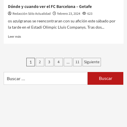
Dónde y cuando ver el FC Barcelona – Getafe
Redacción Sólo Actualidad
febrero 23, 2024
623
os azulgranas se reencontraran con su afición este sábado por
la tarde en el Estadi Olímpic Lluís Companys. Tras dos...
Leer más
Paginación
2
3
4
11
Siguiente
1
…
de
Buscar:
entradas