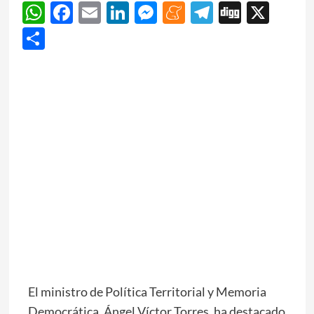
WhatsApp
Facebook
Email
LinkedIn
Messenger
Meneame
Telegram
Digg
X
Share
El ministro de Política Territorial y Memoria
Democrática, Ángel Víctor Torres, ha destacado