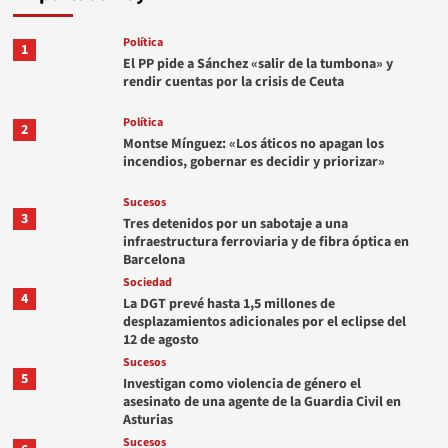
Política
1
El PP pide a Sánchez «salir de la tumbona» y
rendir cuentas por la crisis de Ceuta
Política
2
Montse Mínguez: «Los áticos no apagan los
incendios, gobernar es decidir y priorizar»
Sucesos
3
Tres detenidos por un sabotaje a una
infraestructura ferroviaria y de fibra óptica en
Barcelona
Sociedad
4
La DGT prevé hasta 1,5 millones de
desplazamientos adicionales por el eclipse del
12 de agosto
Sucesos
5
Investigan como violencia de género el
asesinato de una agente de la Guardia Civil en
Asturias
Sucesos