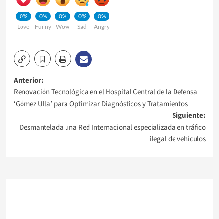
0%
0%
0%
0%
0%
Love
Funny
Wow
Sad
Angry
Navegación
Anterior:
Renovación Tecnológica en el Hospital Central de la Defensa
de
‘Gómez Ulla’ para Optimizar Diagnósticos y Tratamientos
Siguiente:
entradas
Desmantelada una Red Internacional especializada en tráfico
ilegal de vehículos