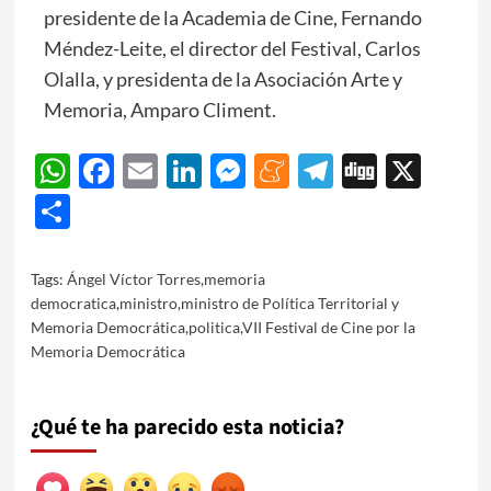
presidente de la Academia de Cine, Fernando
Méndez-Leite, el director del Festival, Carlos
Olalla, y presidenta de la Asociación Arte y
Memoria, Amparo Climent.
WhatsApp
Facebook
Email
LinkedIn
Messenger
Meneame
Telegram
Digg
X
Share
Tags:
Ángel Víctor Torres
,
memoria
democratica
,
ministro
,
ministro de Política Territorial y
Memoria Democrática
,
politica
,
VII Festival de Cine por la
Memoria Democrática
¿Qué te ha parecido esta noticia?