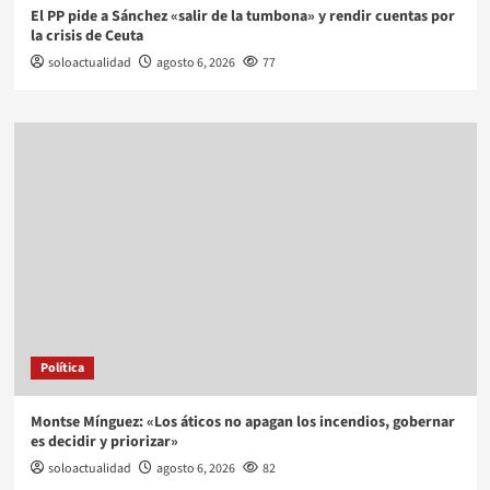
El PP pide a Sánchez «salir de la tumbona» y rendir cuentas por
la crisis de Ceuta
soloactualidad
agosto 6, 2026
77
Política
Montse Mínguez: «Los áticos no apagan los incendios, gobernar
es decidir y priorizar»
soloactualidad
agosto 6, 2026
82