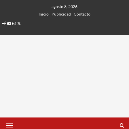
Ir
agosto 8, 2026
al
Inicio
Publicidad
Contacto
contenido
Facebook
Youtube
Instagram
Twitter
Menú
principal