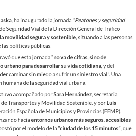
laska
, ha inaugurado la jornada
“Peatones y seguridad
de Seguridad Vial de la Dirección General de Tráfico
 la movilidad segura y sostenible
, situando a las personas
 las políticas públicas.
brayó que esta jornada “
no va de cifras, sino de
o urbano para desarrollar su vida cotidiana
, y del
r caminar sin miedo a sufrir un siniestro vial”. Una
ón humana de la seguridad vial urbana.
 estuvo acompañado por
Sara Hernández
, secretaria
 de Transportes y Movilidad Sostenible, y por
Luis
deración Española de Municipios y Provincias (FEMP).
anzando hacia
entornos urbanos más seguros, accesibles
postó por el modelo de la
“ciudad de los 15 minutos”
, que