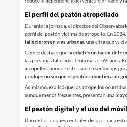
reduce la dependencia del vehículo privado y fa
El perfil del peatón atropellado
Durante la jornada, el director del Observator
perfil del peatón víctima de atropello. En 2024
fallecieron en vías urbanas
, una cifra que vuel
Gómez destacó que
la edad es un factor deter
las personas fallecidas tenía más de 65 años. E
atropellos
, aunque estos suelen ser menos gra
produjeron sin que el peatón cometiera ningu
Asimismo, explicó que los atropellos ocurrido
aunque menos frecuentes, presentan una
mayor
El peatón digital y el uso del móvi
Uno de los bloques centrales de la jornada est