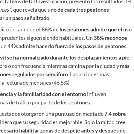
ntitativos de IO Investigación, presentó los resultados del
uces”
, que revela que
uno de cada tres peatones
zar un paso señalizado
.
adicción: aunque
el 86% de los peatones admite que el uso
imprudentes siguen siendo habituales. Un
38% reconoce
y un
44% admite hacerlo fuera de los pasos de peatones
.
vil se ha normalizado durante los desplazamientos a pie
.
mpre o con frecuencia mientras camina por la ciudad y
más
atones regulados por semáforo
. Las acciones más
 la lectura de mensajes (46,5%).
encia y la familiaridad con el entorno
influyen
as de tráfico por parte de los peatones.
ncuestados otorgaron una puntuación media de
7,4 sobre
idera que su seguridad es mejorable. Solo la mitad cree
ecesario habilitar zonas de despeje antes y después de