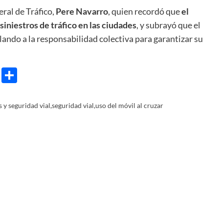
eral de Tráfico,
Pere Navarro
, quien recordó que
el
 siniestros de tráfico en las ciudades
, y subrayó que el
ando a la responsabilidad colectiva para garantizar su
e
ram
gg
X
Share
 y seguridad vial
,
seguridad vial
,
uso del móvil al cruzar