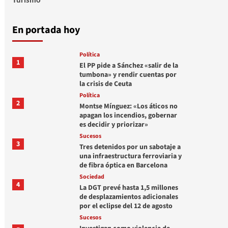
En portada hoy
Política
1
El PP pide a Sánchez «salir de la
tumbona» y rendir cuentas por
la crisis de Ceuta
Política
2
Montse Mínguez: «Los áticos no
apagan los incendios, gobernar
es decidir y priorizar»
Sucesos
3
Tres detenidos por un sabotaje a
una infraestructura ferroviaria y
de fibra óptica en Barcelona
Sociedad
4
La DGT prevé hasta 1,5 millones
de desplazamientos adicionales
por el eclipse del 12 de agosto
Sucesos