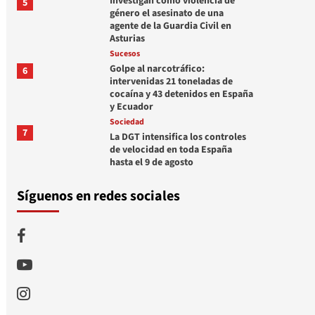
Investigan como violencia de
5
género el asesinato de una
agente de la Guardia Civil en
Asturias
Sucesos
Golpe al narcotráfico:
6
intervenidas 21 toneladas de
cocaína y 43 detenidos en España
y Ecuador
Sociedad
7
La DGT intensifica los controles
de velocidad en toda España
hasta el 9 de agosto
Síguenos en redes sociales
Facebook
Youtube
Instagram