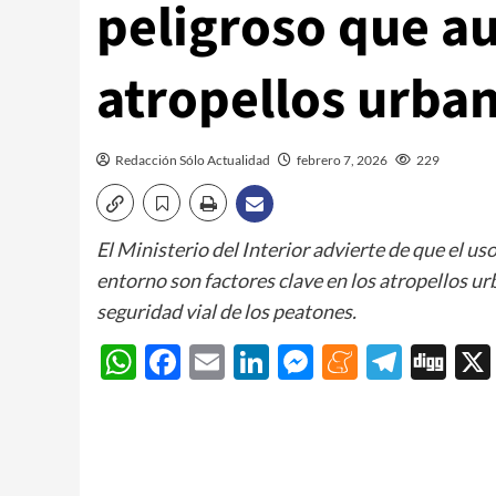
peligroso que a
atropellos urba
Redacción Sólo Actualidad
febrero 7, 2026
229
El Ministerio del Interior advierte de que el uso
entorno son factores clave en los atropellos ur
seguridad vial de los peatones.
WhatsApp
Facebook
Email
LinkedIn
Messenger
Meneam
Teleg
Di