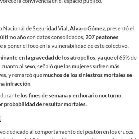
vorece la convivencia en el espacio público.
io Nacional de Seguridad Vial,
Álvaro Gómez
, presentó el
, último año con datos consolidados,
207 peatones
ve a poner el foco en la vulnerabilidad de este colectivo.
minante en la gravedad de los atropellos
, ya que el 65% de
n cuanto al sexo, señaló que
las mujeres sufren más
ves, y remarcó que
muchos de los siniestros mortales se
na infracción
.
s durante
los fines de semana y en horario nocturno
,
 probabilidad de resultar mortales
.
l
uvo dedicado al comportamiento del peatón en los cruces.