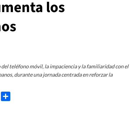
umenta los
nos
 del teléfono móvil, la impaciencia y la familiaridad con el
banos, durante una jornada centrada en reforzar la
e
ram
gg
X
Share