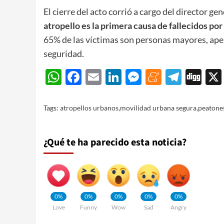
El cierre del acto corrió a cargo del director gen
atropello es la primera causa de fallecidos por
65% de las víctimas son personas mayores, apel
seguridad.
WhatsApp
Facebook
Email
LinkedIn
Messenger
Meneam
Teleg
Di
Tags:
atropellos urbanos
,
movilidad urbana segura
,
peatones
¿Qué te ha parecido esta noticia?
0%
0%
0%
0%
0%
Love
Funny
Wow
Sad
Angry