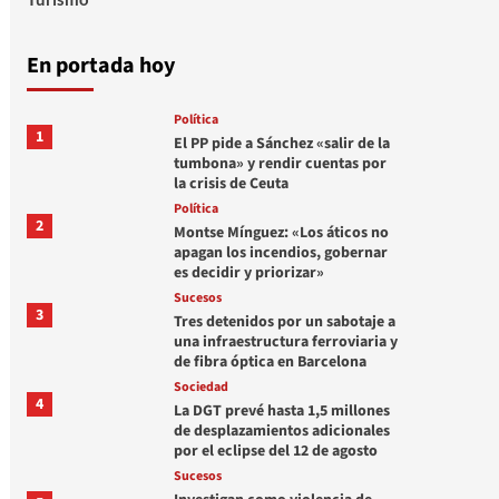
En portada hoy
Política
1
El PP pide a Sánchez «salir de la
tumbona» y rendir cuentas por
la crisis de Ceuta
Política
2
Montse Mínguez: «Los áticos no
apagan los incendios, gobernar
es decidir y priorizar»
Sucesos
3
Tres detenidos por un sabotaje a
una infraestructura ferroviaria y
de fibra óptica en Barcelona
Sociedad
4
La DGT prevé hasta 1,5 millones
de desplazamientos adicionales
por el eclipse del 12 de agosto
Sucesos