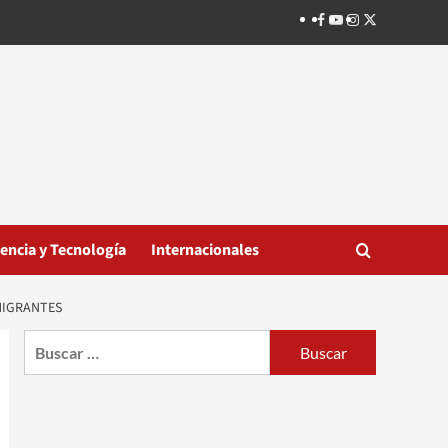
Facebook
Youtube
Instagram
Twitter
iencia y Tecnología
Internacionales
MIGRANTES
Buscar: