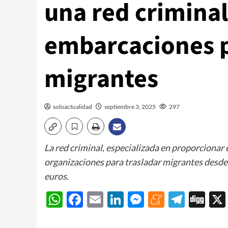
una red criminal
embarcaciones pa
migrantes
soloactualidad
septiembre 3, 2025
297
La red criminal, especializada en proporcionar
organizaciones para trasladar migrantes desde 
euros.
WhatsApp
Facebook
Email
LinkedIn
Messenger
Meneam
Teleg
Di