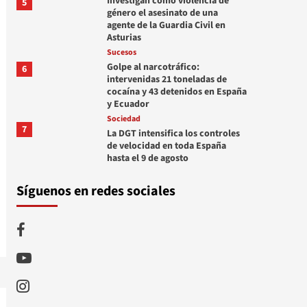
Investigan como violencia de
5
género el asesinato de una
agente de la Guardia Civil en
Asturias
Sucesos
Golpe al narcotráfico:
6
intervenidas 21 toneladas de
cocaína y 43 detenidos en España
y Ecuador
Sociedad
7
La DGT intensifica los controles
de velocidad en toda España
hasta el 9 de agosto
Síguenos en redes sociales
Facebook
Youtube
Instagram