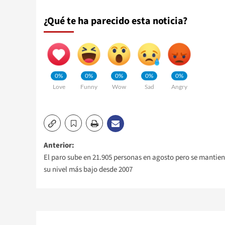
¿Qué te ha parecido esta noticia?
0%
0%
0%
0%
0%
Love
Funny
Wow
Sad
Angry
Navegación
Anterior:
El paro sube en 21.905 personas en agosto pero se mantien
de
su nivel más bajo desde 2007
entradas