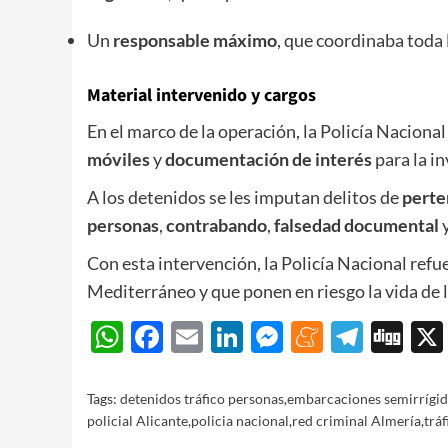
Un
responsable máximo
, que coordinaba toda 
Material intervenido y cargos
En el marco de la operación, la Policía Nacion
móviles
y
documentación de interés
para la in
A los detenidos se les imputan delitos de
perte
personas
,
contrabando
,
falsedad documental
Con esta intervención, la Policía Nacional refue
Mediterráneo y que ponen en riesgo la vida de 
WhatsApp
Facebook
Email
LinkedIn
Messenger
Meneam
Teleg
Di
Tags:
detenidos tráfico personas
,
embarcaciones semirrígid
policial Alicante
,
policia nacional
,
red criminal Almería
,
trá