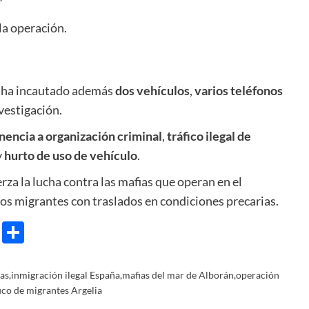
la operación.
al ha incautado además
dos vehículos
,
varios teléfonos
vestigación.
nencia a organización criminal
,
tráfico ilegal de
y
hurto de uso de vehículo
.
rza la lucha contra las mafias que operan en el
los migrantes con traslados en condiciones precarias.
e
ram
gg
X
Share
as
,
inmigración ilegal España
,
mafias del mar de Alborán
,
operación
fico de migrantes Argelia