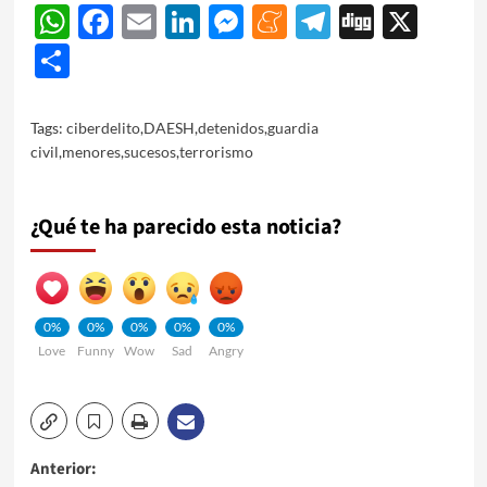
WhatsApp
Facebook
Email
LinkedIn
Messenger
Meneame
Telegram
Digg
X
Share
Tags:
ciberdelito
,
DAESH
,
detenidos
,
guardia
civil
,
menores
,
sucesos
,
terrorismo
¿Qué te ha parecido esta noticia?
0%
0%
0%
0%
0%
Love
Funny
Wow
Sad
Angry
Navegación
Anterior: