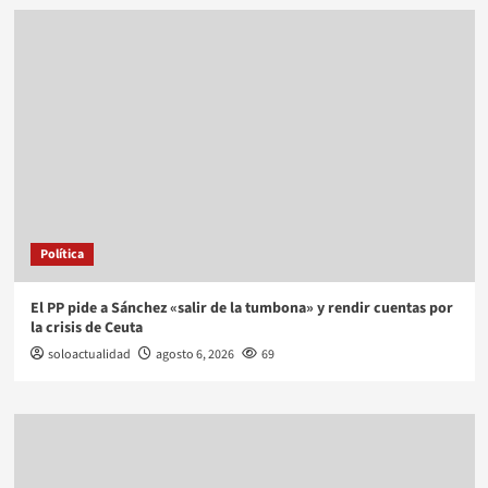
Política
El PP pide a Sánchez «salir de la tumbona» y rendir cuentas por
la crisis de Ceuta
soloactualidad
agosto 6, 2026
69