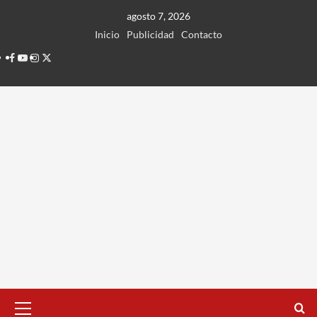
Ir
agosto 7, 2026
al
Inicio
Publicidad
Contacto
contenido
Facebook
Youtube
Instagram
Twitter
Menú
principal