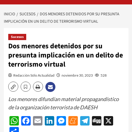
INICIO
SUCESOS
DOS MENORES DETENIDOS POR SU PRESUNTA
IMPLICACIÓN EN UN DELITO DE TERRORISMO VIRTUAL
Sucesos
Dos menores detenidos por su
presunta implicación en un delito de
terrorismo virtual
Redacción Sólo Actualidad
noviembre 30, 2023
528
Los menores difundían material propagandístico
de la organización terrorista de DAESH
WhatsApp
Facebook
Email
LinkedIn
Messenger
Meneame
Telegram
Digg
X
Share