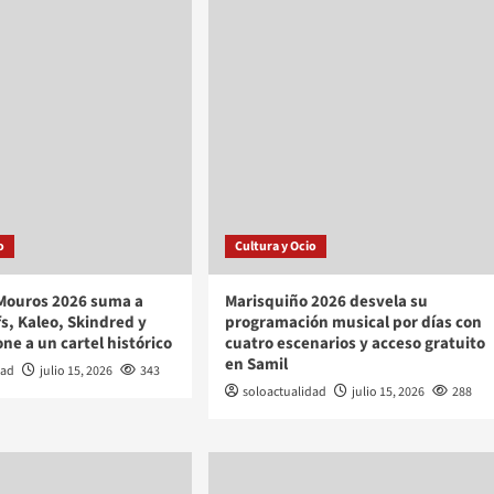
o
Cultura y Ocio
 Mouros 2026 suma a
Marisquiño 2026 desvela su
fs, Kaleo, Skindred y
programación musical por días con
e a un cartel histórico
cuatro escenarios y acceso gratuito
en Samil
dad
julio 15, 2026
343
soloactualidad
julio 15, 2026
288