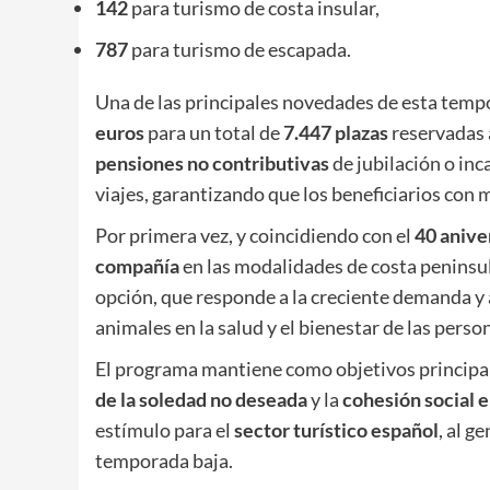
142
para turismo de costa insular,
787
para turismo de escapada.
Una de las principales novedades de esta temp
euros
para un total de
7.447 plazas
reservadas a
pensiones no contributivas
de jubilación o inc
viajes, garantizando que los beneficiarios con
Por primera vez, y coincidiendo con el
40 anive
compañía
en las modalidades de costa peninsula
opción, que responde a la creciente demanda y 
animales en la salud y el bienestar de las pers
El programa mantiene como objetivos principa
de la soledad no deseada
y la
cohesión social e 
estímulo para el
sector turístico español
, al g
temporada baja.