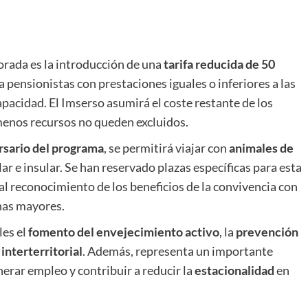
orada es la introducción de una
tarifa reducida de 50
 pensionistas con prestaciones iguales o inferiores a las
apacidad. El Imserso asumirá el coste restante de los
 menos recursos no queden excluidos.
rsario del programa
, se permitirá viajar con
animales de
r e insular. Se han reservado plazas específicas para esta
al reconocimiento de los beneficios de la convivencia con
onas mayores.
les el
fomento del envejecimiento activo
, la
prevención
interterritorial
. Además, representa un importante
enerar empleo y contribuir a reducir la
estacionalidad
en