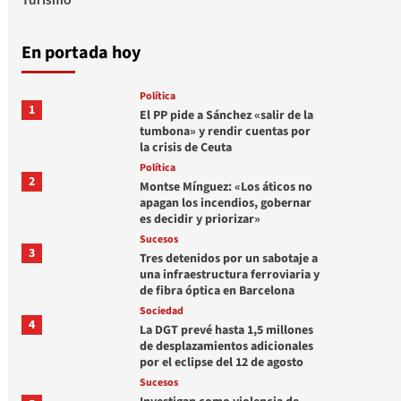
En portada hoy
Política
1
El PP pide a Sánchez «salir de la
tumbona» y rendir cuentas por
la crisis de Ceuta
Política
2
Montse Mínguez: «Los áticos no
apagan los incendios, gobernar
es decidir y priorizar»
Sucesos
3
Tres detenidos por un sabotaje a
una infraestructura ferroviaria y
de fibra óptica en Barcelona
Sociedad
4
La DGT prevé hasta 1,5 millones
de desplazamientos adicionales
por el eclipse del 12 de agosto
Sucesos