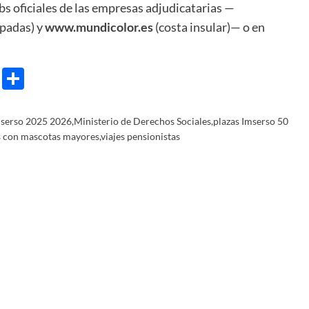
ebs oficiales de las empresas adjudicatarias —
apadas) y
www.mundicolor.es
(costa insular)— o en
e
ram
gg
X
Share
serso 2025 2026
,
Ministerio de Derechos Sociales
,
plazas Imserso 50
s con mascotas mayores
,
viajes pensionistas