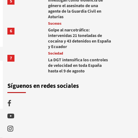
Investigan como violencia de
5
género el asesinato de una
agente de la Guardia Civil en
Asturias
Sucesos
Golpe al narcotráfico:
6
intervenidas 21 toneladas de
cocaína y 43 detenidos en España
y Ecuador
Sociedad
7
La DGT intensifica los controles
de velocidad en toda España
hasta el 9 de agosto
Síguenos en redes sociales
Facebook
Youtube
Instagram