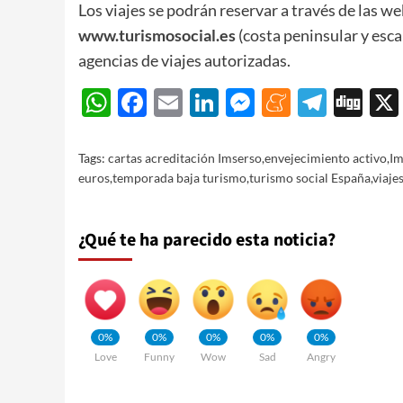
Los viajes se podrán reservar a través de las w
www.turismosocial.es
(costa peninsular y esc
agencias de viajes autorizadas.
WhatsApp
Facebook
Email
LinkedIn
Messenger
Meneam
Teleg
Di
Tags:
cartas acreditación Imserso
,
envejecimiento activo
,
Im
euros
,
temporada baja turismo
,
turismo social España
,
viaje
¿Qué te ha parecido esta noticia?
0%
0%
0%
0%
0%
Love
Funny
Wow
Sad
Angry