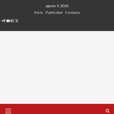
Ir
agosto 9, 2026
al
Inicio
Publicidad
Contacto
contenido
Facebook
Youtube
Instagram
Twitter
Menú
principal