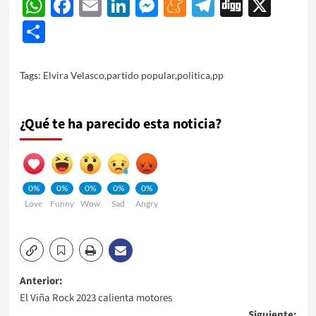
WhatsApp
Facebook
Email
LinkedIn
Messenger
Meneame
Telegram
Digg
X
Share
Tags:
Elvira Velasco
,
partido popular
,
politica
,
pp
¿Qué te ha parecido esta noticia?
0%
0%
0%
0%
0%
Love
Funny
Wow
Sad
Angry
Navegación
Anterior:
El Viña Rock 2023 calienta motores
de
Siguiente: