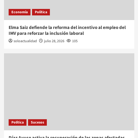
Economía
Política
Elma Saiz defiende la reforma del incentivo al empleo del
IMV para reforzar la inclusión laboral
soloactualidad
julio 28, 2026
105
Política
Sucesos
Díaz Ayuso activa la recuperación de las zonas afectadas