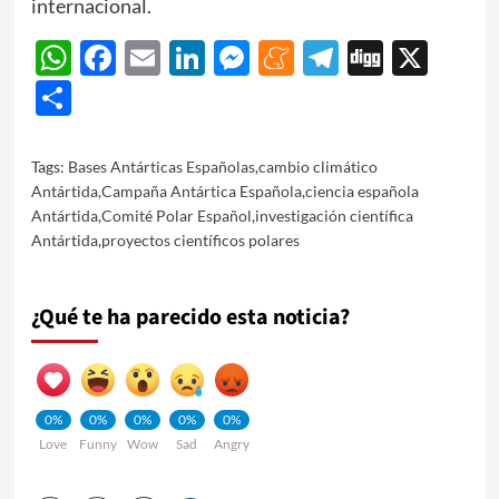
internacional.
WhatsApp
Facebook
Email
LinkedIn
Messenger
Meneame
Telegram
Digg
X
Share
Tags:
Bases Antárticas Españolas
,
cambio climático
Antártida
,
Campaña Antártica Española
,
ciencia española
Antártida
,
Comité Polar Español
,
investigación científica
Antártida
,
proyectos científicos polares
¿Qué te ha parecido esta noticia?
0%
0%
0%
0%
0%
Love
Funny
Wow
Sad
Angry