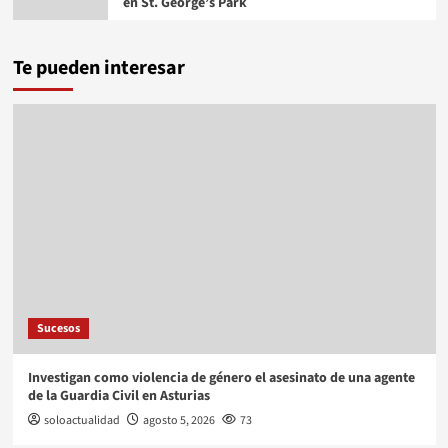
en St. George’s Park
Te pueden interesar
Sucesos
Investigan como violencia de género el asesinato de una agente
de la Guardia Civil en Asturias
soloactualidad
agosto 5, 2026
73