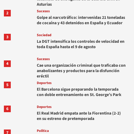
Asturias
Sucesos
2
Golpe al narcotráfico: intervenidas 21 toneladas
de cocaína y 43 detenidos en España y Ecuador
Sociedad
3
La DGT intensifica los controles de velocidad en
toda España hasta el 9 de agosto
Sucesos
4
Cae una organización criminal que traficaba con
anabolizantes y productos para la disfunción
eréctil
Deportes
5
El Barcelona sigue preparando la temporada
con doble entrenamiento en St. George’s Park
Deportes
6
El Real Madrid empata ante la Fiorentina (2-2)
en su estreno de pretemporada
Política
7