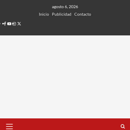
Ir
agosto 6, 2026
al
Inicio
Publicidad
Contacto
contenido
Facebook
Youtube
Instagram
Twitter
Menú
principal