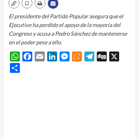
El presidente del Partido Popular asegura que el
Ejecutivo ha perdido el apoyo de la mayoría del
Congreso y acusa a Pedro Sánchez de mantenerse
en el poder pese a ello.
WhatsApp
Facebook
Email
LinkedIn
Messenger
Meneame
Telegram
Digg
X
Share