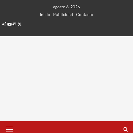
Ir
agosto 6, 2026
al
Inicio
Publicidad
Contacto
contenido
Facebook
Youtube
Instagram
Twitter
Menú
principal