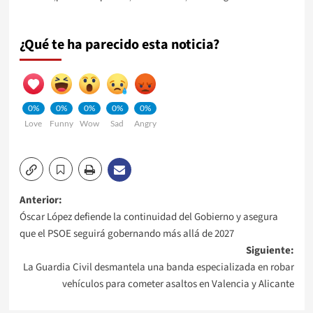
¿Qué te ha parecido esta noticia?
0%
0%
0%
0%
0%
Love
Funny
Wow
Sad
Angry
Navegación
Anterior:
Óscar López defiende la continuidad del Gobierno y asegura
de
que el PSOE seguirá gobernando más allá de 2027
Siguiente:
entradas
La Guardia Civil desmantela una banda especializada en robar
vehículos para cometer asaltos en Valencia y Alicante