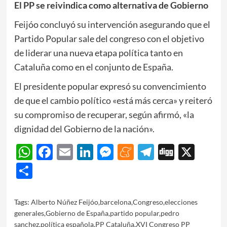
El PP se reivindica como alternativa de Gobierno
Feijóo concluyó su intervención asegurando que el
Partido Popular sale del congreso con el objetivo
de liderar una nueva etapa política tanto en
Cataluña como en el conjunto de España.
El presidente popular expresó su convencimiento
de que el cambio político «está más cerca» y reiteró
su compromiso de recuperar, según afirmó, «la
dignidad del Gobierno de la nación».
WhatsApp
Facebook
Email
LinkedIn
Messenger
Meneame
Telegram
Digg
X
Share
Tags:
Alberto Núñez Feijóo
,
barcelona
,
Congreso
,
elecciones
generales
,
Gobierno de España
,
partido popular
,
pedro
sanchez
,
política española
,
PP Cataluña
,
XVI Congreso PP