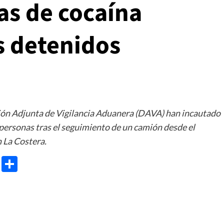
as de cocaína
s detenidos
ección Adjunta de Vigilancia Aduanera (DAVA) han incautado
 personas tras el seguimiento de un camión desde el
n La Costera.
e
ram
gg
X
Share