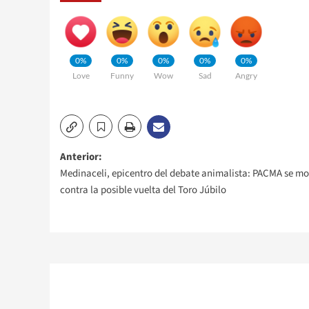
0%
0%
0%
0%
0%
Love
Funny
Wow
Sad
Angry
Navegación
Anterior:
Medinaceli, epicentro del debate animalista: PACMA se mo
de
contra la posible vuelta del Toro Júbilo
entradas