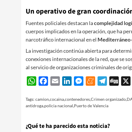
Un operativo de gran coordinación
Fuentes policiales destacan la
complejidad logí
cuerpos implicados en la operación, que ha perm
narcotráfico internacional en el
Mediterráneo 
La investigación continúa abierta para determin
conexiones internacionales de la red, que se s
al servicio de organizaciones criminales de ori
WhatsApp
Facebook
Email
LinkedIn
Messenger
Meneam
Teleg
Di
Tags:
camion
,
cocaina
,
contenedores
,
Crimen organizado
,
D
antidroga
,
policia nacional
,
Puerto de Valencia
¿Qué te ha parecido esta noticia?