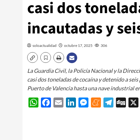
casi dos tonelad
incautadas y sei
soloactualidad
octubre 17, 2025
306
La Guardia Civil, la Policía Nacional y la Dir
casi dos toneladas de cocaína y detenido a seis
Puerto de Valencia hasta una nave industrial e
WhatsApp
Facebook
Email
LinkedIn
Messenger
Meneam
Teleg
Di