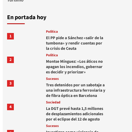
En portada hoy
Política
1
El PP pide a Sánchez «salir de la
tumbona» y rendir cuentas por
la crisis de Ceuta
Política
2
Montse Mínguez: «Los áticos no
apagan los incendios, gobernar
es decidir y priorizar»
Sucesos
3
Tres detenidos por un sabotaje a
una infraestructura ferroviaria y
de fibra óptica en Barcelona
Sociedad
4
La DGT prevé hasta 1,5 millones
de desplazamientos adicionales
por el eclipse del 12 de agosto
Sucesos