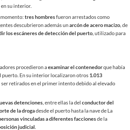
en su interior.
se momento:
tres hombres
fueron arrestados como
 agentes descubrieron además un
arcón de acero macizo
, de
dir los escáneres de detección del puerto
, utilizado para
igadores procedieron a
examinar el contenedor
que había
 puerto. En su interior localizaron otros
1.013
a ser retirados en el primer intento debido al elevado
nuevas detenciones
, entre ellas la del
conductor del
orte de la droga
desde el puerto hasta la nave de La
personas vinculadas a diferentes facciones
de la
osición judicial
.