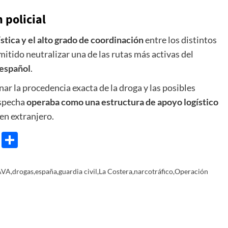
 policial
stica y el alto grado de coordinación
entre los distintos
itido neutralizar una de las rutas más activas del
español
.
ar la procedencia exacta de la droga y las posibles
ospecha
operaba como una estructura de apoyo logístico
gen extranjero.
e
ram
gg
X
Share
AVA
,
drogas
,
españa
,
guardia civil
,
La Costera
,
narcotráfico
,
Operación