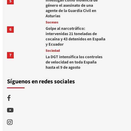
Investigan como violencia de
5
género el asesinato de una
agente de la Guardia Civil en
Asturias
Sucesos
Golpe al narcotráfico:
6
intervenidas 21 toneladas de
cocaína y 43 detenidos en España
y Ecuador
Sociedad
7
La DGT intensifica los controles
de velocidad en toda España
hasta el 9 de agosto
Síguenos en redes sociales
Facebook
Youtube
Instagram