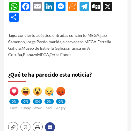
WhatsApp
Facebook
Email
LinkedIn
Messenger
Meneame
Telegram
Digg
X
Share
Tags:
concierto acústico
,
entradas concierto MEGA
,
jazz
flamenco
,
Jorge Pardo
,
maridaje cervecero
,
MEGA Estrella
Galicia
,
Museo de Estrella Galicia
,
música en A
Coruña
,
PlanazoMEGA
,
Terra Foods
¿Qué te ha parecido esta noticia?
0%
0%
0%
0%
0%
Love
Funny
Wow
Sad
Angry