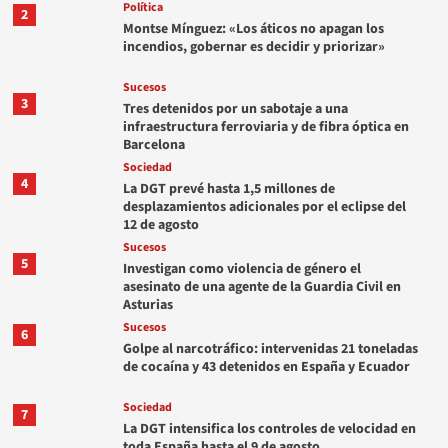
Política
2
Montse Mínguez: «Los áticos no apagan los
incendios, gobernar es decidir y priorizar»
Sucesos
3
Tres detenidos por un sabotaje a una
infraestructura ferroviaria y de fibra óptica en
Barcelona
Sociedad
4
La DGT prevé hasta 1,5 millones de
desplazamientos adicionales por el eclipse del
12 de agosto
Sucesos
5
Investigan como violencia de género el
asesinato de una agente de la Guardia Civil en
Asturias
Sucesos
6
Golpe al narcotráfico: intervenidas 21 toneladas
de cocaína y 43 detenidos en España y Ecuador
Sociedad
7
La DGT intensifica los controles de velocidad en
toda España hasta el 9 de agosto