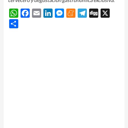
WhatsApp
Facebook
Email
LinkedIn
Messenger
Meneame
Telegram
Digg
X
Share