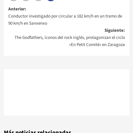
Navegación
Anterior:
Conductor investigado por circular a 182 km/h en un tramo de
de
90 km/h en Sanxenxo
Siguiente:
entradas
The Godfathers, íconos del rock inglés, protagonizan el ciclo
«En Petit Comité» en Zaragoza
Más noticias relacionadas