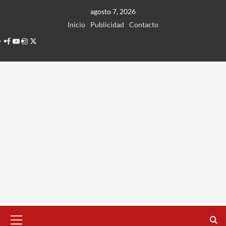
Ir
agosto 7, 2026
al
Inicio
Publicidad
Contacto
contenido
Facebook
Youtube
Instagram
Twitter
Menú
principal