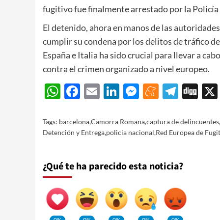
fugitivo fue finalmente arrestado por la Policía
El detenido, ahora en manos de las autoridades 
cumplir su condena por los delitos de tráfico d
España e Italia ha sido crucial para llevar a ca
contra el crimen organizado a nivel europeo.
WhatsApp
Facebook
Email
LinkedIn
Messenger
Meneam
Teleg
Di
Tags:
barcelona
,
Camorra Romana
,
captura de delincuentes
Detención y Entrega
,
policia nacional
,
Red Europea de Fugi
¿Qué te ha parecido esta noticia?
0%
0%
0%
0%
0%