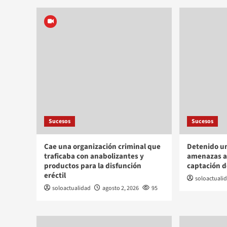
Sucesos
Sucesos
Cae una organización criminal que
Detenido un
traficaba con anabolizantes y
amenazas a 
productos para la disfunción
captación d
eréctil
soloactuali
soloactualidad
agosto 2, 2026
95