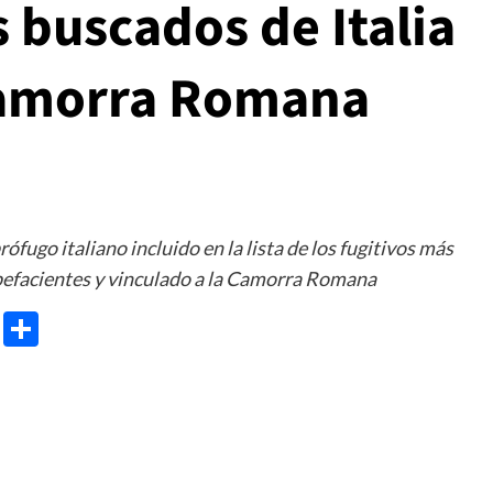
s buscados de Italia
Camorra Romana
ófugo italiano incluido en la lista de los fugitivos más
tupefacientes y vinculado a la Camorra Romana
e
ram
gg
X
Share