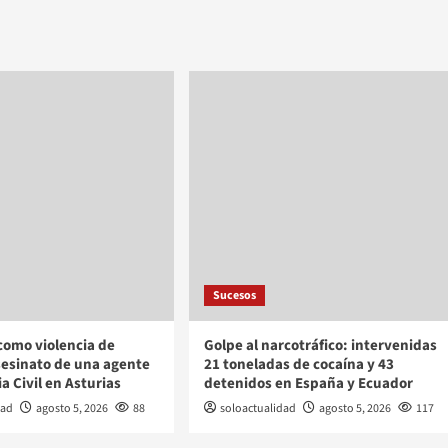
Sucesos
como violencia de
Golpe al narcotráfico: intervenidas
sesinato de una agente
21 toneladas de cocaína y 43
a Civil en Asturias
detenidos en España y Ecuador
dad
agosto 5, 2026
88
soloactualidad
agosto 5, 2026
117