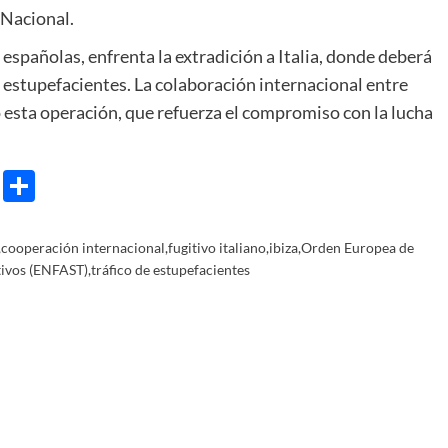
 Nacional.
españolas, enfrenta la extradición a Italia, donde deberá
e estupefacientes. La colaboración internacional entre
bo esta operación, que refuerza el compromiso con la lucha
e
ram
gg
X
Share
,
cooperación internacional
,
fugitivo italiano
,
ibiza
,
Orden Europea de
tivos (ENFAST)
,
tráfico de estupefacientes