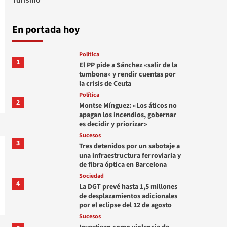
En portada hoy
Política
1
El PP pide a Sánchez «salir de la
tumbona» y rendir cuentas por
la crisis de Ceuta
Política
2
Montse Mínguez: «Los áticos no
apagan los incendios, gobernar
es decidir y priorizar»
Sucesos
3
Tres detenidos por un sabotaje a
una infraestructura ferroviaria y
de fibra óptica en Barcelona
Sociedad
4
La DGT prevé hasta 1,5 millones
de desplazamientos adicionales
por el eclipse del 12 de agosto
Sucesos