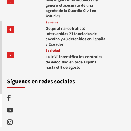
Investigan como violencia de
5
género el asesinato de una
agente de la Guardia Civil en
Asturias
Sucesos
Golpe al narcotráfico:
6
intervenidas 21 toneladas de
cocaína y 43 detenidos en España
y Ecuador
Sociedad
7
La DGT intensifica los controles
de velocidad en toda España
hasta el 9 de agosto
Síguenos en redes sociales
Facebook
Youtube
Instagram