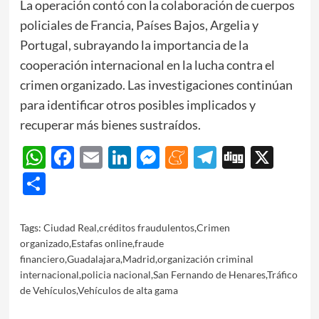
La operación contó con la colaboración de cuerpos
policiales de Francia, Países Bajos, Argelia y
Portugal, subrayando la importancia de la
cooperación internacional en la lucha contra el
crimen organizado. Las investigaciones continúan
para identificar otros posibles implicados y
recuperar más bienes sustraídos.
WhatsApp
Facebook
Email
LinkedIn
Messenger
Meneame
Telegram
Digg
X
Share
Tags:
Ciudad Real
,
créditos fraudulentos
,
Crimen
organizado
,
Estafas online
,
fraude
financiero
,
Guadalajara
,
Madrid
,
organización criminal
internacional
,
policia nacional
,
San Fernando de Henares
,
Tráfico
de Vehículos
,
Vehículos de alta gama