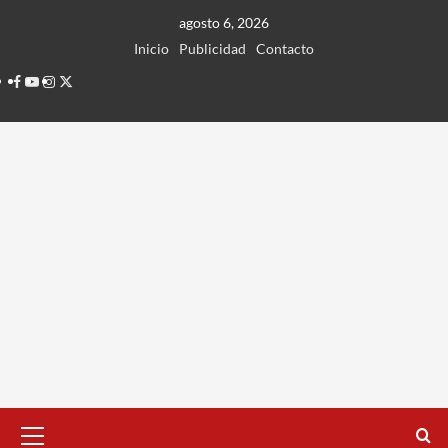
Ir
agosto 6, 2026
al
Inicio
Publicidad
Contacto
contenido
Facebook
Youtube
Instagram
Twitter
Menú
principal