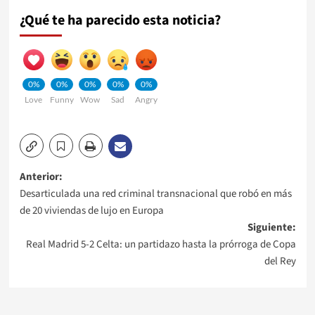
¿Qué te ha parecido esta noticia?
0%
0%
0%
0%
0%
Love
Funny
Wow
Sad
Angry
Navegación
Anterior:
Desarticulada una red criminal transnacional que robó en más
de
de 20 viviendas de lujo en Europa
Siguiente:
entradas
Real Madrid 5-2 Celta: un partidazo hasta la prórroga de Copa
del Rey