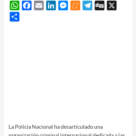
WhatsApp
Facebook
Email
LinkedIn
Messenger
Meneame
Telegram
Digg
X
Share
La Policía Nacional ha desarticulado una
organización criminal internacional dedicada a las