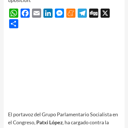
WhatsApp
Facebook
Email
LinkedIn
Messenger
Meneame
Telegram
Digg
X
Share
El portavoz del Grupo Parlamentario Socialista en
el Congreso,
Patxi López
, ha cargado contra la