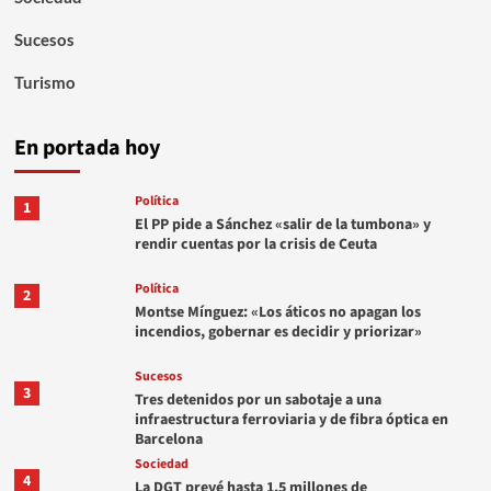
Sucesos
Turismo
En portada hoy
Política
1
El PP pide a Sánchez «salir de la tumbona» y
rendir cuentas por la crisis de Ceuta
Política
2
Montse Mínguez: «Los áticos no apagan los
incendios, gobernar es decidir y priorizar»
Sucesos
3
Tres detenidos por un sabotaje a una
infraestructura ferroviaria y de fibra óptica en
Barcelona
Sociedad
4
La DGT prevé hasta 1,5 millones de