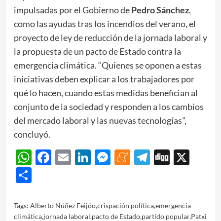
impulsadas por el Gobierno de
Pedro Sánchez
,
como las ayudas tras los incendios del verano, el
proyecto de ley de reducción de la jornada laboral y
la propuesta de un pacto de Estado contra la
emergencia climática. “Quienes se oponen a estas
iniciativas deben explicar a los trabajadores por
qué lo hacen, cuando estas medidas benefician al
conjunto de la sociedad y responden a los cambios
del mercado laboral y las nuevas tecnologías”,
concluyó.
WhatsApp
Facebook
Email
LinkedIn
Messenger
Meneame
Telegram
Digg
X
Share
Tags:
Alberto Núñez Feijóo
,
crispación política
,
emergencia
climática
,
jornada laboral
,
pacto de Estado
,
partido popular
,
Patxi