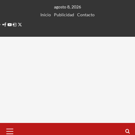
Ir
agosto 8, 2026
al
Inicio
Publicidad
Contacto
contenido
Facebook
Youtube
Instagram
Twitter
Menú
principal