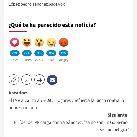
López
,
pedro sanchez
,
psoe
,
vox
¿Qué te ha parecido esta noticia?
0%
0%
0%
0%
0%
Love
Funny
Wow
Sad
Angry
Navegación
Anterior:
El IMV alcanza a 764.905 hogares y refuerza la lucha contra la
de
pobreza infantil
Siguiente:
entradas
El líder del PP carga contra Sánchez: “Ya no son un Gobierno,
son un peligro”