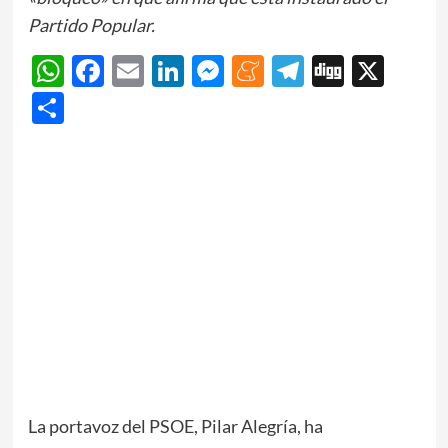
Partido Popular.
WhatsApp
Facebook
Email
LinkedIn
Messenger
Meneame
Telegram
Digg
X
Share
La portavoz del PSOE, Pilar Alegría, ha