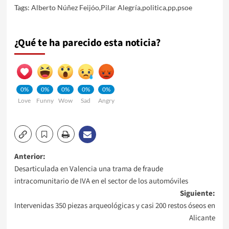
Tags:
Alberto Núñez Feijóo
,
Pilar Alegría
,
politica
,
pp
,
psoe
¿Qué te ha parecido esta noticia?
0%
0%
0%
0%
0%
Love
Funny
Wow
Sad
Angry
Navegación
Anterior:
Desarticulada en Valencia una trama de fraude
de
intracomunitario de IVA en el sector de los automóviles
Siguiente:
entradas
Intervenidas 350 piezas arqueológicas y casi 200 restos óseos en
Alicante