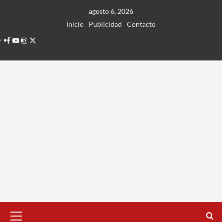
Ir
agosto 6, 2026
al
Inicio
Publicidad
Contacto
contenido
Facebook
Youtube
Instagram
Twitter
Menú
principal