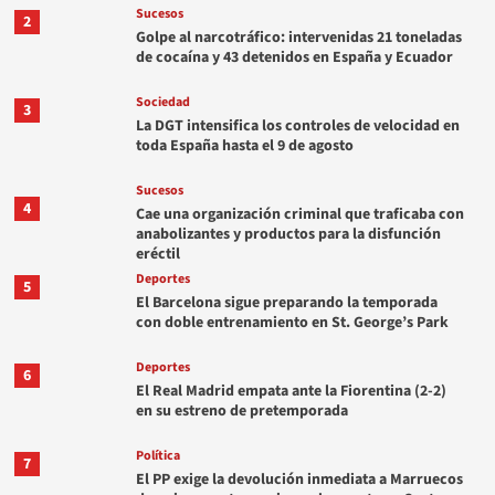
Sucesos
2
Golpe al narcotráfico: intervenidas 21 toneladas
de cocaína y 43 detenidos en España y Ecuador
Sociedad
3
La DGT intensifica los controles de velocidad en
toda España hasta el 9 de agosto
Sucesos
4
Cae una organización criminal que traficaba con
anabolizantes y productos para la disfunción
eréctil
Deportes
5
El Barcelona sigue preparando la temporada
con doble entrenamiento en St. George’s Park
Deportes
6
El Real Madrid empata ante la Fiorentina (2-2)
en su estreno de pretemporada
Política
7
El PP exige la devolución inmediata a Marruecos