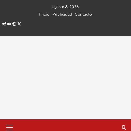
Ir
agosto 8, 2026
al
Inicio
Publicidad
Contacto
contenido
Facebook
Youtube
Instagram
Twitter
Menú
principal