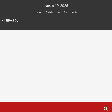
Ir
agosto 10, 2026
al
Inicio
Publicidad
Contacto
contenido
Facebook
Youtube
Instagram
Twitter
Menú
principal