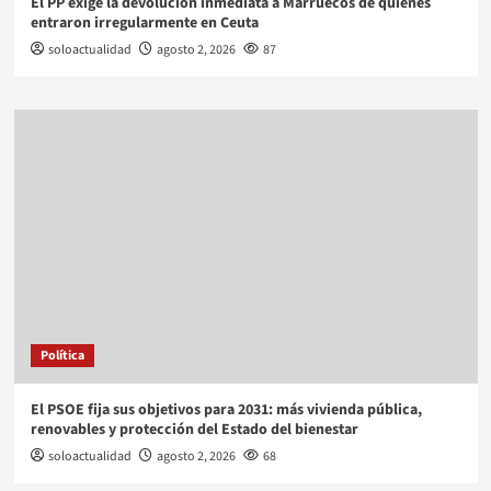
El PP exige la devolución inmediata a Marruecos de quienes
entraron irregularmente en Ceuta
soloactualidad
agosto 2, 2026
87
Política
El PSOE fija sus objetivos para 2031: más vivienda pública,
renovables y protección del Estado del bienestar
soloactualidad
agosto 2, 2026
68