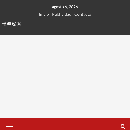
Ir
agosto 6, 2026
al
Inicio
Publicidad
Contacto
contenido
Facebook
Youtube
Instagram
Twitter
Menú
principal