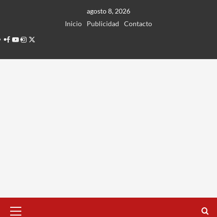
Ir
agosto 8, 2026
al
Inicio
Publicidad
Contacto
contenido
Facebook
Youtube
Instagram
Twitter
Menú
principal