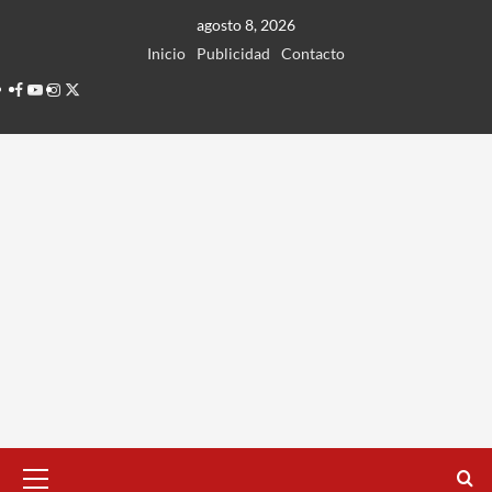
Ir
agosto 8, 2026
al
Inicio
Publicidad
Contacto
contenido
Facebook
Youtube
Instagram
Twitter
Menú
principal