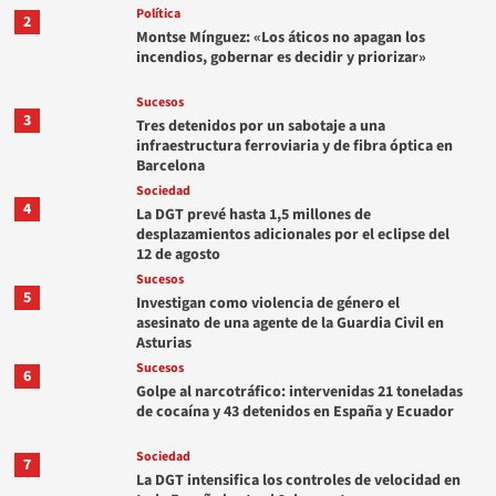
Política
2
Montse Mínguez: «Los áticos no apagan los
incendios, gobernar es decidir y priorizar»
Sucesos
3
Tres detenidos por un sabotaje a una
infraestructura ferroviaria y de fibra óptica en
Barcelona
Sociedad
4
La DGT prevé hasta 1,5 millones de
desplazamientos adicionales por el eclipse del
12 de agosto
Sucesos
5
Investigan como violencia de género el
asesinato de una agente de la Guardia Civil en
Asturias
Sucesos
6
Golpe al narcotráfico: intervenidas 21 toneladas
de cocaína y 43 detenidos en España y Ecuador
Sociedad
7
La DGT intensifica los controles de velocidad en