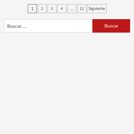
Paginación
2
3
4
12
Siguiente
1
…
de
Buscar:
entradas