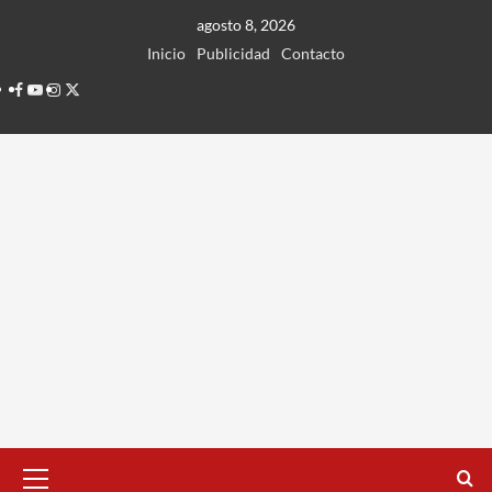
Ir
agosto 8, 2026
al
Inicio
Publicidad
Contacto
contenido
Facebook
Youtube
Instagram
Twitter
Menú
principal