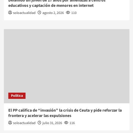
Detenido un joven de 17 años por amenazas a centros
educativos y captación de menores en internet
soloactualidad
agosto 2, 2026
110
Política
El PP califica de “invasión” la crisis de Ceuta y pide reforzar la
frontera y acelerar las expulsiones
soloactualidad
julio 31, 2026
116