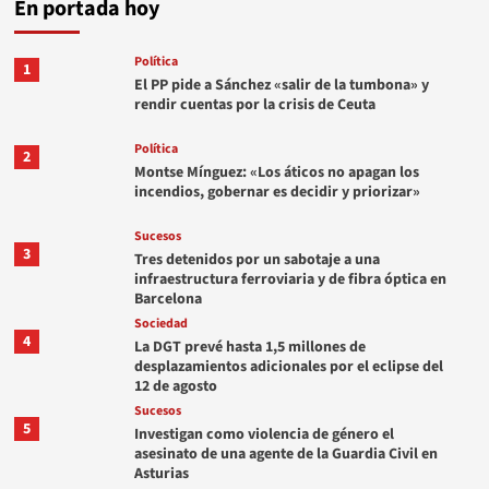
En portada hoy
Política
1
El PP pide a Sánchez «salir de la tumbona» y
rendir cuentas por la crisis de Ceuta
Política
2
Montse Mínguez: «Los áticos no apagan los
incendios, gobernar es decidir y priorizar»
Sucesos
3
Tres detenidos por un sabotaje a una
infraestructura ferroviaria y de fibra óptica en
Barcelona
Sociedad
4
La DGT prevé hasta 1,5 millones de
desplazamientos adicionales por el eclipse del
12 de agosto
Sucesos
5
Investigan como violencia de género el
asesinato de una agente de la Guardia Civil en
Asturias