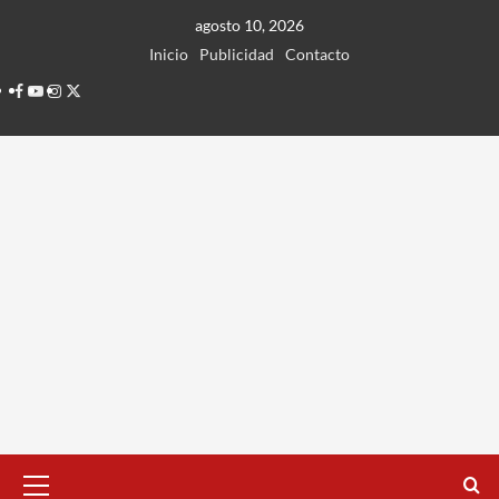
Ir
agosto 10, 2026
al
Inicio
Publicidad
Contacto
contenido
Facebook
Youtube
Instagram
Twitter
Menú
principal